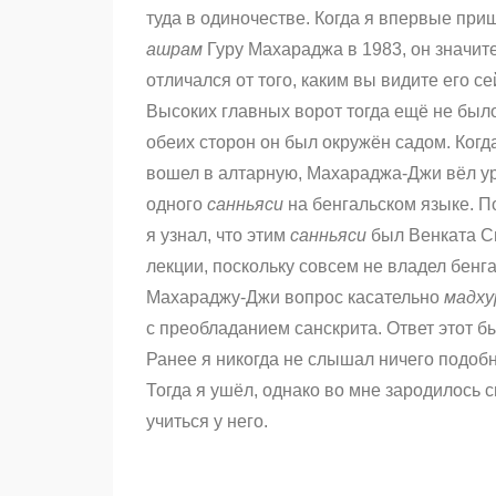
туда в одиночестве. Когда я впервые при
ашрам
Гуру Махараджа в 1983, он значит
отличался от того, каким вы видите его се
Высоких главных ворот тогда ещё не было
обеих сторон он был окружён садом. Когд
вошел в алтарную, Махараджа-Джи вёл у
одного
санньяси
на бенгальском языке. П
я узнал, что этим
санньяси
был Венката Св
лекции, поскольку совсем не владел бенг
Махараджу-Джи вопрос касательно
мадху
с преобладанием санскрита. Ответ этот 
Ранее я никогда не слышал ничего подобн
Тогда я ушёл, однако во мне зародилось 
учиться у него.