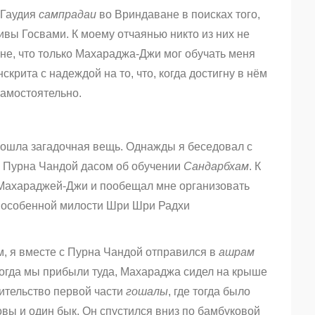
 Гаудия
сампрадаи
во Вриндаване в поисках того,
вы Госвами. К моему отчаянью никто из них не
не, что только Махараджа-Джи мог обучать меня
крита с надеждой на то, что, когда достигну в нём
амостоятельно.
зошла загадочная вещь. Однажды я беседовал с
 Пурна Чандой дасом об обучении
Сандарбхам
.
К
 Махараджей-Джи и пообещал мне организовать
ве особенной милости Шри Шри Радхи
м, я вместе с Пурна Чандой отправился в
ашрам
огда мы прибыли туда, Махараджа сидел на крыше
ительство первой части
гошалы
, где тогда было
овы и один бык. Он спустился вниз по бамбуковой