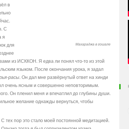
шёл в
ельно
йчас.
. С
а я
Махараджа в гошале
рок для
озднее
ами из ИСККОН. Я едва ли понял что-то из этой
альским языком. После окончания урока, я задал
рья-расы
. Он дал мне развёрнутый ответ на хинди
был очень ясным и совершенно неповторимым.
ого. Он пленил меня и впечатлил до глубины души.
сильное желание однажды вернуться, чтобы
С тех пор это стало моей постоянной медитацией.
Однако тогда я был сопризидентом храма