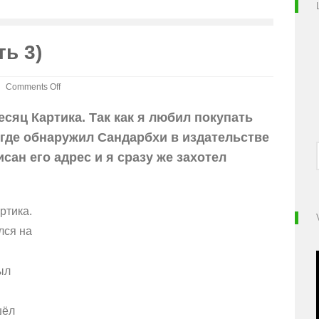
ть 3)
Comments Off
on
Атха
сяц Картика. Так как я любил покупать
Садху-
, где обнаружил Сандарбхи в издательстве
санга
(часть
сан его адрес и я сразу же захотел
3)
ртика.
лся на
ыл
шёл