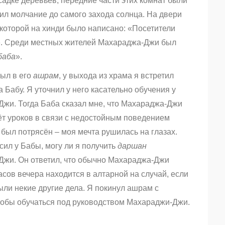
садке деревьев, передние части этих комнат были
ил молчание до самого захода солнца. На двери
 которой на хинди было написано: «Посетители
а». Среди местных жителей Махараджа-Джи был
баба
».
был в его
ашрам
, у выхода из храма я встретил
 Бабу. Я уточнил у него касательно обучения у
жи. Тогда Баба сказал мне, что Махараджа-Джи
ёт уроков в связи с недостойным поведением
 был потрясён – моя мечта рушилась на глазах.
сил у Бабы, могу ли я получить
даршан
жи. Он ответил, что обычно Махараджа-Джи
асов вечера находится в алтарной на случай, если
были некие другие дела. Я покинул ашрам с
чтобы обучаться под руководством Махараджи-Джи.