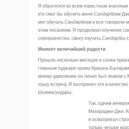
Я обратился ко всем известным знатокам
кто смог бы обучить меня
Сандарбхам
Джи
мог обучать
Сандарбхам
и все говорили м
этим писаниям. Я продолжал изучение санс
совершенства, смогу изучать
Сандарбхи
с
Момент величайшей радости
Прошло несколько месяцев и снова прои
главным пуджари храма Кришна-Баларам
моему удивлению он лично был знаком с
нашу встречу. Я воспринял это в качест
Шьямасундары.
Так, одним вечеро
Махараджи-Джи. К
и осматривал стро
только четыре кор