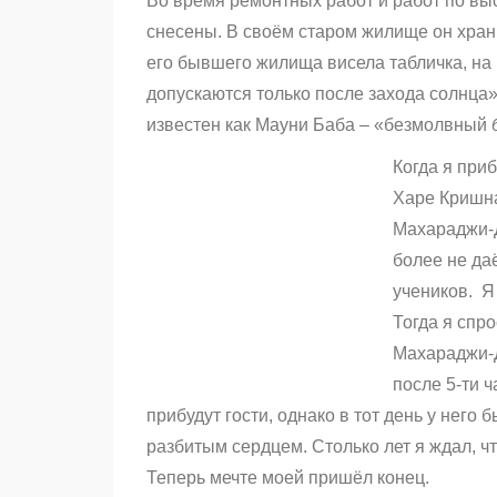
Во время ремонтных работ и работ по вы
снесены. В своём старом жилище он хран
его бывшего жилища висела табличка, на
допускаются только после захода солнц
известен как Мауни Баба – «безмолвный
Когда я при
Харе Кришна
Махараджи-Д
более не да
учеников. Я
Тогда я спро
Махараджи-Д
после 5-ти ч
прибудут гости, однако в тот день у него 
разбитым сердцем. Столько лет я ждал, 
Теперь мечте моей пришёл конец.