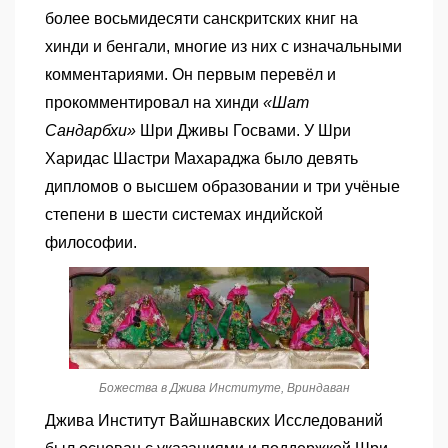
более восьмидесяти санскритских книг на
хинди и бенгали, многие из них с изначальными
комментариями. Он первым перевёл и
прокомментировал на хинди
«
Шат
Сандарбхи»
Шри Дживы Госвами. У Шри
Харидас Шастри Махараджа было девять
дипломов о высшем образовании и три учёные
степени в шести системах индийской
философии.
Божества в Джива Институте, Вриндаван
Джива Институт Вайшнавских Исследований