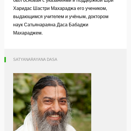
был основан с указаниями и поддержкой Шри
Харидас Шастри Махараджа его учеником,
выдающимся учителем и учёным, доктором
наук Сатьянараяна Даса Бабаджи
Махараджем.
SATYANARAYANA DASA