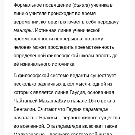
Формальное посвящение (
дикша
) ученика в
линию учителя происходит во время
церемонии, которая включает в себя передачу
мантры
. Истинная линия ученической
преемственности непрерывна, поэтому
человек может проследить преемственность
определённой философской школы вплоть до
её изначального источника.
В философской системе веданты существует
несколько различных школ мысли, одной из
которых является линия Гаудия, основанная
Чайтаньей Махапрабху в начале 16-го века в
Бенгалии. Считают что Гаудия
парампара
началась с Брахмы – первого живого существа
во вселенной. Эта
парампара
включает также
Мадхвачарью – великого святого вайшнава,