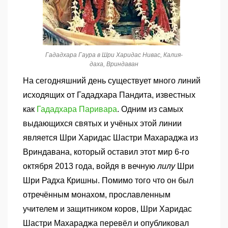
Гададхара Гаура в Шри Харидас Нивас, Калия-
даха, Вриндаван
На сегодняшний день существует много линий
исходящих от Гададхара Пандита, известных
как
Гададхара Паривара
.
Одним из самых
выдающихся святых и учёных этой линии
является Шри Харидас Шастри Махараджа из
Вриндавана, который оставил этот мир 6-го
октября 2013 года, войдя в вечную
лилу
Шри
Шри Радха Кришны. Помимо того что он был
отречённым монахом, прославленным
учителем и защитником коров, Шри Харидас
Шастри Махараджа перевёл и опубликовал