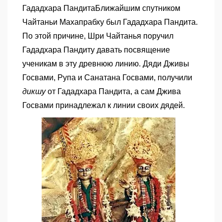
Гададхара Пандита
Ближайшим спутником
Чайтаньи Махапрабху был Гададхара Пандита.
По этой причине, Шри Чайтанья поручил
Гададхара Пандиту давать посвящение
ученикам в эту древнюю линию. Дяди Дживы
Госвами, Рупа и Санатана Госвами, получили
дикшу
от Гададхара Пандита, а сам Джива
Госвами принадлежал к линии своих дядей.