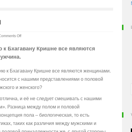
и
Comments Off
on
Высшая
ю к Бхагавану Кришне все являются
форма
ужчина.
любви
ию к Бхагавану Кришне все являются женщинами.
тносится с нашими представлениями о половой
жского и женского?
тлична, и её не следует смешивать с нашими
м». Разница между полом и половой
концепция пола – биологическая, то есть
иках, таких как различия между мужскими и
половой принадлежности же, с другой стороны,