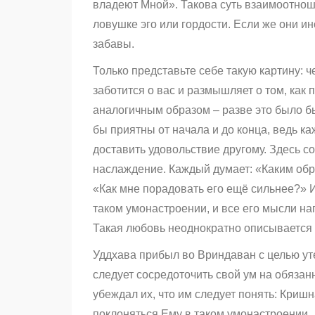
владеют Мной». Такова суть взаимоотно
ловушке эго или гордости. Если же они ин
забавы.
Только представьте себе такую картину: ч
заботится о вас и размышляет о том, как 
аналогичным образом – разве это было б
бы приятны от начала и до конца, ведь к
доставить удовольствие другому. Здесь с
наслаждение. Каждый думает: «Каким обр
«Как мне порадовать его ещё сильнее?» И
таком умонастроении, и все его мысли на
Такая любовь неоднократно описывается
Уддхава прибыл во Вриндаван с целью ут
следует сосредоточить свой ум на обязан
убеждал их, что им следует понять: Кришн
поклоняться Ему в таком умонастроении.