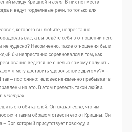
шений между Кришной и
гопи
. В них нет места
огда и ведут горделивые речи, то только для
еловек, которого вы любите, непрестанно
порадовать вас, а вы ведёте себя в отношении него
ы не чудесно? Несомненно, такие отношения были
аждый бы непрестанно соревновался в том, как
оревнование ведётся не с целью самому получить
азом я могу доставить удовольствие другому?» –
 так – постоянно; человек неизменно пребывает в
правлены на это. В этом прелесть такой любви.
 в
шастрах
.
ешить его обитателей. Он сказал
гопи
, что им
ностях и таким образом отвести его от Кришны. Он
а – Бог, который присутствует повсюду, и