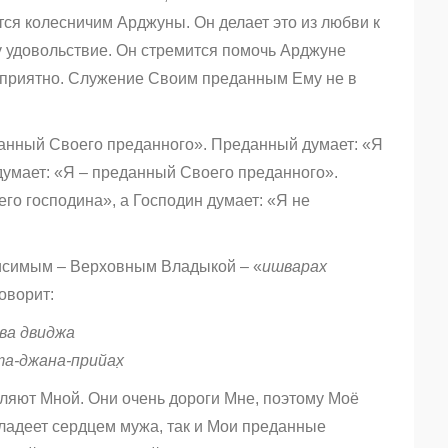
тся колесничим Арджуны. Он делает это из любви к
у удовольствие. Он стремится помочь Арджуне
 приятно. Служение Своим преданным Ему не в
данный Своего преданного». Преданный думает: «Я
думает: «Я – преданный Своего преданного».
его господина», а Господин думает: «Я не
висимым – Верховным Владыкой – «
ишварах
оворит:
ива двиджа
та-джана-прийах̣
ляют Мной. Они очень дороги Мне, поэтому Моё
владеет сердцем мужа, так и Мои преданные