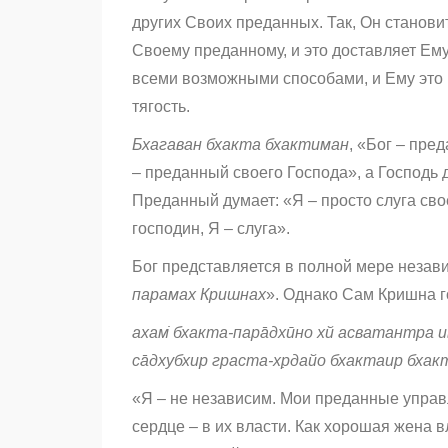
других Своих преданных. Так, Он станови
Своему преданному, и это доставляет Ем
всеми возможными способами, и Ему это
тягость.
Бхагаван бхакта бхактиман
, «Бог – пре
– преданный своего Господа», а Господь 
Преданный думает: «Я – просто слуга сво
господин, Я – слуга».
Бог представляется в полной мере неза
парамах Кришнах
». Однако Сам Кришна г
ахам̇ бхакта-пара̄дхӣно хй асватантра 
са̄дхубхир граста-хр̣дайо бхактаир бхак
«Я – не независим. Мои преданные управ
сердце – в их власти. Как хорошая жена 