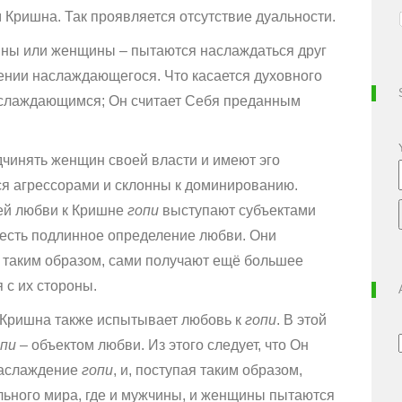
 Кришна. Так проявляется отсутствие дуальности.
ины или женщины – пытаются наслаждаться друг
роении наслаждающегося. Что касается духовного
наслаждающимся; Он считает Себя преданным
чинять женщин своей власти и имеют эго
ся агрессорами и склонны к доминированию.
оей любви к Кришне
гопи
выступают субъектами
и есть подлинное определение любви. Они
 таким образом, сами получают ещё большее
 с их стороны.
 Кришна также испытывает любовь к
гопи
. В этой
опи
– объектом любви. Из этого следует, что Он
наслаждение
гопи
, и, поступая таким образом,
льного мира, где и мужчины, и женщины пытаются