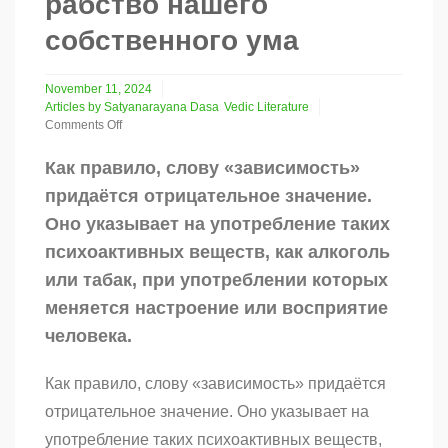
рабство нашего
собственного ума
November 11, 2024
Articles by Satyanarayana Dasa
Vedic Literature
Comments Off
on
Зависимость
Как правило, слову «зависимость»
означает
придаётся отрицательное значение.
рабство
нашего
Оно указывает на употребление таких
собственного
психоактивных веществ, как алкоголь
ума
или табак, при употреблении которых
меняется настроение или восприятие
человека.
Как правило, слову «зависимость» придаётся
отрицательное значение. Оно указывает на
употребление таких психоактивных веществ,