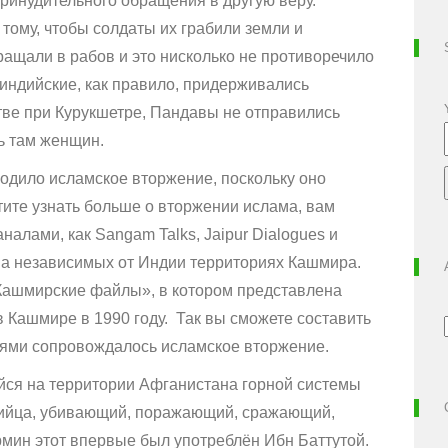
ринудительного обращения в другую веру.
тому, чтобы солдаты их грабили земли и
щали в рабов и это нисколько не противоречило
индийские, как правило, придерживались
тве при Курукшетре, Пандавы не отправились
ь там женщин.
ходило исламское вторжение, поскольку оно
тите узнать больше о вторжении ислама, вам
налами, как Sangam Talks, Jaipur Dialogues и
на независимых от Индии территориях Кашмира.
Кашмирские файлы», в котором представлена
 Кашмире в 1990 году. Так вы сможете составить
иями сопровождалось исламское вторжение.
йся на территории Афганистана горной системы
бийца, убивающий, поражающий, сражающий,
рмин этот впервые был употреблён Ибн Баттутой.