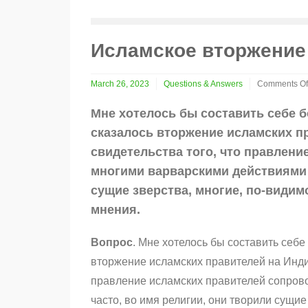
Исламское вторжение
March 26, 2023
Questions & Answers
Comments Of
on
Исламское
Мне хотелось бы составить себе б
вторжение
сказалось вторжение исламских п
в
Индию
свидетельства того, что правлен
многими варварскими действиями и
сущие зверства, многие, по-види
мнения.
Вопрос
. Мне хотелось бы составить себе
вторжение исламских правителей на Индии
правление исламских правителей сопров
часто, во имя религии, они творили сущи