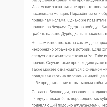
разрушались храмы и не производилось п
Исламские захватчики не препятствовали 
насиловали женщин. Поражённых они обра
принципам ислама. Однако же правители 
принципов
дхармы
. Одержав победу в би
грабить царство Дурйодханы и насиловат
Не всем известно, как на самом деле про
некорректно отражено в истории. Если хо
следует ознакомиться с такими YouTube ка
прочие. Случаи такие происходили даже 
Также можете ознакомиться с фильмом «
правдивая картина положения индийцев в
себе представление о том, какими событ
Согласно Википедии, название находяще
Гиндукуш может быть переведено как «у
подавляющий подобно
а
ждаха-кушу
». Те