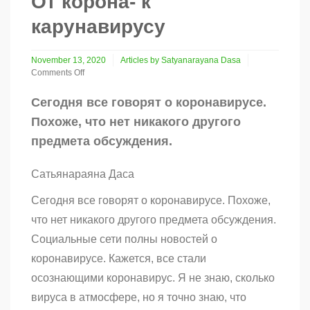
От корона- к
карунавирусу
November 13, 2020
Articles by Satyanarayana Dasa
Comments Off
on
От
Сегодня все говорят о коронавирусе.
корона-
Похоже, что нет никакого другого
к
карунавирусу
предмета обсуждения.
Сатьянараяна Даса
Сегодня все говорят о коронавирусе. Похоже,
что нет никакого другого предмета обсуждения.
Социальные сети полны новостей о
коронавирусе. Кажется, все стали
осознающими коронавирус. Я не знаю, сколько
вируса в атмосфере, но я точно знаю, что