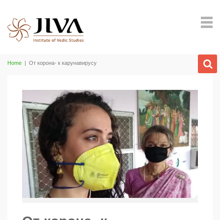
Home
|
От корона- к карунавирусу