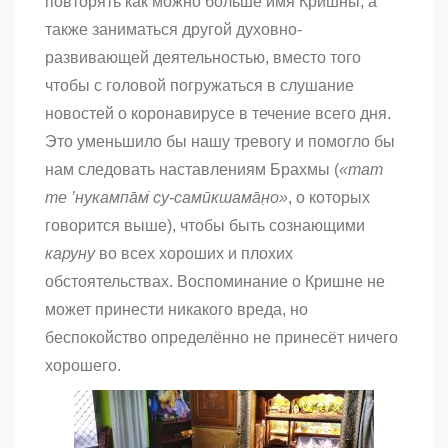
повторять как можно больше имя Кришны, а
также заниматься другой духовно-
развивающей деятельностью, вместо того
чтобы с головой погружаться в слушание
новостей о коронавирусе в течение всего дня.
Это уменьшило бы нашу тревогу и помогло бы
нам следовать наставлениям Брахмы (
«тат
те ’нукампа̄м̇ су-самӣкшама̄н̣о»
, о которых
говорится выше), чтобы быть сознающими
каруну
во всех хороших и плохих
обстоятельствах. Воспоминание о Кришне не
может принести никакого вреда, но
беспокойство определённо не принесёт ничего
хорошего.