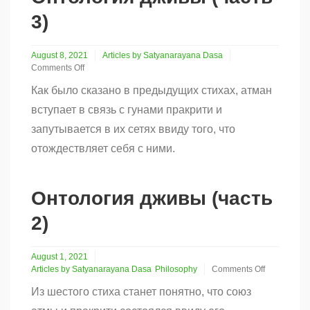
3)
August 8, 2021
Articles by Satyanarayana Dasa
Comments Off
on
Как было сказано в предыдущих стихах, атман
Онтология
дживы
вступает в связь с гунами пракрити и
(часть
запутывается в их сетях ввиду того, что
3)
отождествляет себя с ними.
Онтология дживы (часть
2)
August 1, 2021
Articles by Satyanarayana Dasa
Philosophy
Comments Off
on
Из шестого стиха станет понятно, что союз
Онтология
дживы