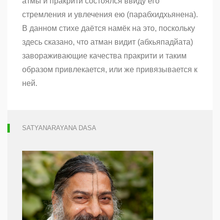
атмы и пракрити состоялся ввиду его
(часть
стремления и увлечения ею (парабхидхьянена).
2)
В данном стихе даётся намёк на это, поскольку
здесь сказано, что атман видит (абхьяпадйата)
завораживающие качества пракрити и таким
образом привлекается, или же привязывается к
ней.
SATYANARAYANA DASA