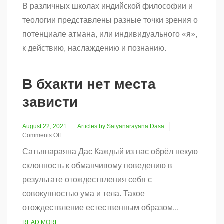
В различных школах индийской философии и
Истинное
«я»
теологии представлены разные точки зрения о
и
потенциале атмана, или индивидуального «я»,
свобода
воли
к действию, наслаждению и познанию.
в
Чайтанья
сампрадае
(часть
В бхакти нет места
1)
зависти
August 22, 2021
Articles by Satyanarayana Dasa
Comments Off
on
Сатьянараяна Дас Каждый из нас обрёл некую
В
бхакти
склонность к обманчивому поведению в
нет
результате отождествления себя с
места
зависти
совокупностью ума и тела. Такое
отождествление естественным образом...
READ MORE