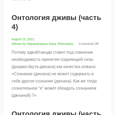
Онтология дживы (часть
4)
August 15, 2021
Articles by Satyanarayana Dasa
Philosophy
Comments Off
on
Потому адвайтавади ставят под сомнение
Онтология
дживы
необходимость принятия озаряющей силы
(часть
(дхарма-бхута-джнана) как качества атмана:
4)
«Сознание (джнана) не может содержать в
себе другое сознание (джнана). Как же тогда
сознательное “я” может обладать сознанием
(джнаной) ?»
Онтология дживы (часть