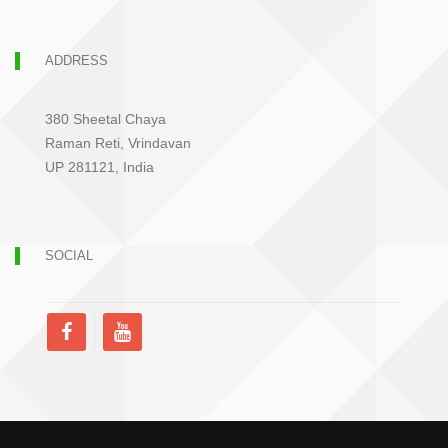
ADDRESS
380 Sheetal Chaya
Raman Reti, Vrindavan
UP 281121, India
SOCIAL