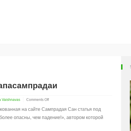
 апасампрадаи
a Vaishnavas
Comments Off
on
кованная на сайте Сампрадая Сан статья под
Бабаджи,
сахаджии
олее опасны, чем падение!», автором которой
и
апасампрадаи