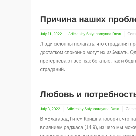
Причина наших пробле
July 11, 2022
Articles by Satyanarayana Dasa
Comm
on
Люди склонны полагать, что страдания пр
Прич
наш
достатком спокойно могут их избежать. О
проб
претерпевают все: как богатые, так и бед
крое
в
страданий.
нас
сами
Любовь и потребност
July 3, 2022
Articles by Satyanarayana Dasa
Comme
on
В «Бхагавад Гите» Кришна говорит, что н
Любо
и
влиянием раджаса (14.9), из чего мы мож
потре
преимущественно исполнена раджасично