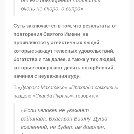
от его повторения проявится
очень не скоро, о
випра
».
Суть заключается в том, что результаты от
повторения Святого Имени не
проявляются у атеистичных людей,
которые жаждут телесных удовольствий,
богатства и так далее, а также у тех людей,
которые совершают десять оскорблений,
начиная с неуважения
гуру
.
В
«Дварака Махатмье»
«Прахлада-самхиты»
,
разделе
«Сканда Пураны»
, говорится:
«Если человек не уважает
вайшнава
, Бхагаван Вишну, Душа
вселенной, не будет им доволен,