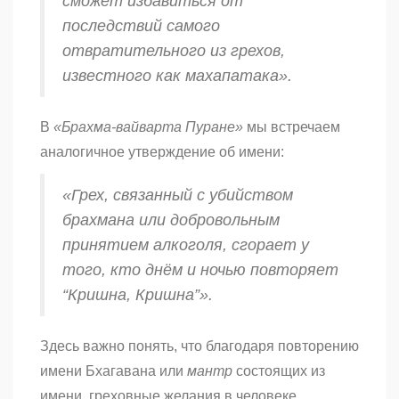
сможет избавиться от
последствий самого
отвратительного из грехов,
известного как
махапатака
».
В
«Брахма-вайварта Пуране»
мы встречаем
аналогичное утверждение об имени:
«Грех, связанный с убийством
брахмана
или добровольным
принятием алкоголя, сгорает у
того, кто днём и ночью повторяет
“Кришна, Кришна”».
Здесь важно понять, что благодаря повторению
имени Бхагавана или
мантр
состоящих из
имени, греховные желания в человеке