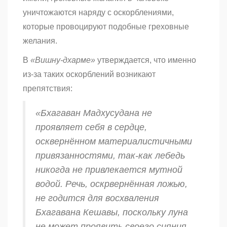
уничтожаются наряду с оскорблениями,
которые провоцируют подобные греховные
желания.
В
«Вишну-дхарме»
утверждается, что именно
из-за таких оскорблений возникают
препятствия:
«Бхагаван Мадхусудана не
проявляет себя в сердце,
осквернённом материалистичными
привязанностями, так-как лебедь
никогда не привлекается мутной
водой. Речь, оскрвернённая ложью,
не годится для восхваления
Бхагавана Кешавы, поскольку луна
не может проявить своего сияния