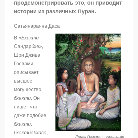
продемонстрировать это, он приводит
истории из различных Пуран.
Сатьянараяна Даса
В
«Бхакти
Сандарбхе»,
Шри Джива
Госвами
описывает
высшее
могущество
бхакти
. Он
пишет, что
даже подобие
бхакти
,
бхактйабхаса
,
Джива Госвами с учениками