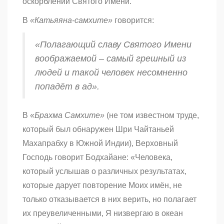
оскорблений Святого Имени.
В
«
Катьяяна-самхите»
говорится:
«Полагающий славу Святого Имени
воображаемой – самый грешный из
людей и такой человек несомненно
попадёт в ад».
В «
Брахма Cамхите»
(не том известном труде,
который был обнаружен Шри Чайтаньей
Махапрабху в Южной Индии), Верховный
Господь говорит Бодхайане: «Человека,
который услышав о различных результатах,
которые дарует повторение Моих имён, не
только отказывается в них верить, но полагает
их преувеличенными, Я низвергаю в океан