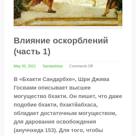
Влияние оскорблений
(часть 1)
May 30, 2021
Sandarbhas
Comments Off
on
Влияние
В «Бхакти Сандарбхе», Шри Джива
оскорблений
Госвами описывает высшее
(часть
1)
могущество бхакти. Он пишет, что даже
подобие бхакти, бхактйабхаса,
обладает достаточным могуществом,
для дарования освобождения
(ануччхеда 153). Для того, чтобы