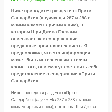
Articles by Satyanarayana Dasa
Sandarbhas
Comments Off
on
Зависть
Ниже приводится раздел из «Прити
среди
Сандарбхи» (ануччхеды 287 и 288 с
преданных
моими комментариями к ним), в
котором Шри Джива Госвами
описывает, как совершенные
преданные проявляют зависть. Я
предположил, что эта информация
может быть интересна читателям,
кроме того, они смогут составить себе
представление о содержании «Прити
Сандарбхи».
Ниже приводится раздел из «Прити
Сандарбхи» (
ануччхеды
287 и 288 с моими
комментариями к ним), в котором Шри Джива