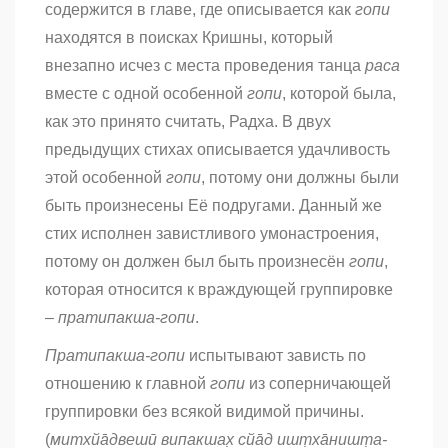
содержится в главе, где описывается как
гопи
находятся в поисках Кришны, который
внезапно исчез с места проведения танца
раса
вместе с одной особенной
гопи
, которой была,
как это принято считать, Радха. В двух
предыдущих стихах описывается удачливость
этой особенной
гопи
, потому они должны были
быть произнесены Её подругами. Данный же
стих исполнен завистливого умонастроения,
потому он должен был быть произнесён
гопи
,
которая относится к враждующей группировке
–
пратипакша-гопи
.
Пратипакша-гопи
испытывают зависть по
отношению к главной
гопи
из соперничающей
группировки без всякой видимой причины.
(
митхйа̄двешӣ випакшах̣ сйа̄д ишт̣ха̄ништ̣а-