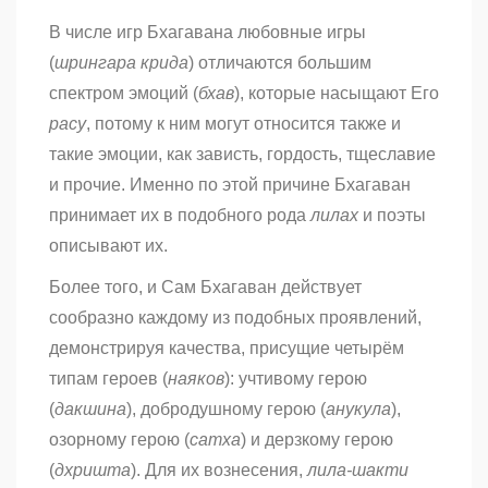
В числе игр Бхагавана любовные игры
(
шрингара крида
) отличаются большим
спектром эмоций (
бхав
), которые насыщают Его
расу
, потому к ним могут относится также и
такие эмоции, как зависть, гордость, тщеславие
и прочие. Именно по этой причине Бхагаван
принимает их в подобного рода
лилах
и поэты
описывают их.
Более того, и Сам Бхагаван действует
сообразно каждому из подобных проявлений,
демонстрируя качества, присущие четырём
типам героев (
наяков
): учтивому герою
(
дакшина
), добродушному герою (
анукула
),
озорному герою (
сатха
) и дерзкому герою
(
дхришта
). Для их вознесения,
лила-шакти