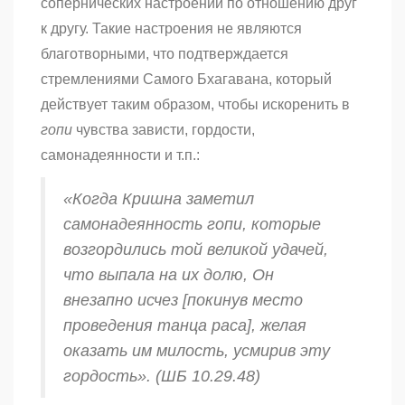
сопернических настроений по отношению друг
к другу. Такие настроения не являются
благотворными, что подтверждается
стремлениями Самого Бхагавана, который
действует таким образом, чтобы искоренить в
гопи
чувства зависти, гордости,
самонадеянности и т.п.:
«Когда Кришна заметил
самонадеянность
гопи
, которые
возгордились той великой удачей,
что выпала на их долю, Он
внезапно исчез [покинув место
проведения танца
раса
], желая
оказать им милость, усмирив эту
гордость». (ШБ 10.29.48)