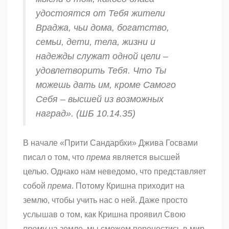
удостоятся от Тебя жители
Враджа, чьи дома, богатство,
семьи, дети, тела, жизни и
надежды служат одной цели –
удовлетворить Тебя. Что Ты
можешь дать им, кроме Самого
Себя – высшей из возможных
наград». (ШБ 10.14.35)
В начале «Прити Сандарбхи» Джива Госвами
писал о том, что
према
является высшей
целью. Однако нам неведомо, что представляет
собой
према
. Потому Кришна приходит на
землю, чтобы учить нас о ней. Даже просто
услышав о том, как Кришна проявил Свою
прему
на земле, мы сможем перенестись в мир