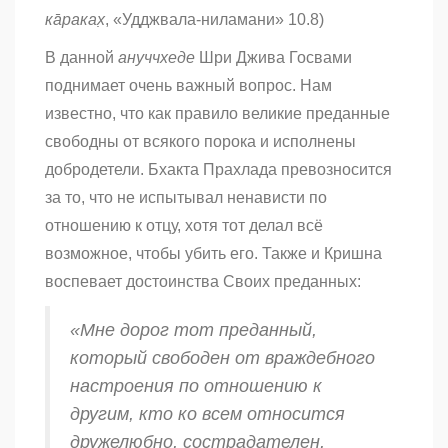
ка̄раках̣
, «Удджвала-ниламани» 10.8)
В данной
ануччхеде
Шри Джива Госвами
поднимает очень важный вопрос. Нам
известно, что как правило великие преданные
свободны от всякого порока и исполнены
добродетели. Бхакта Прахлада превозносится
за то, что не испытывал ненависти по
отношению к отцу, хотя тот делал всё
возможное, чтобы убить его. Также и Кришна
воспевает достоинства Своих преданных:
«Мне дорог тот преданный,
который свободен от враждебного
настроения по отношению к
другим, кто ко всем относится
дружелюбно, сострадателен,