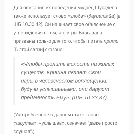
Для описания их поведения мудрец Шукадева
также использует слово «злоба» (
дауратмйа
) [в
ШБ 10.30.42]. Он начинает своё объяснение с
утверждения о том, что игры Бхагавана
призваны только для того, чтобы питать
прити
.
[В этой связи] сказано:
«Чтобы пролить милость на живых
существ, Кришна являет Свои
игры в человеческом воплощении;
будучи услышанными, они даруют
преданность Ему». (ШБ 10.33.37)
(Употребленное в данном стихе слово
«
шрутва
», «услышав», означает “даже просто
слушая”.)