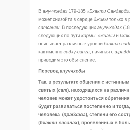
В
ануччхедах
179-185
«Бхакти Сандарбх
может снизойти в сердце
дживы
только в 
сатсанги
. В последующих
ануччхедах
(18
следующих по пути
кармы
,
джнаны
и
бха
описывает различные уровни
бхакти-сад
как именно
садху-санга
, начиная с
шрадд
приводим это объяснение.
Перевод
ануччхеды
Так, в результате общения с истинным
святых (
сат
), находящихся на различ
человек может удостоиться обретени
будет развиваться постепенно и тогда
человека (
прабхава
), степени его сост
(
бхакти-васанах
), проявленных в бол