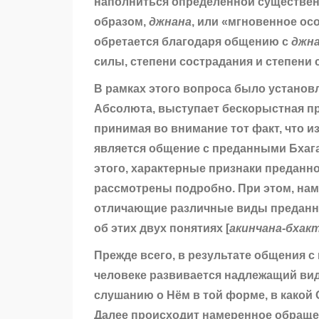
наполниться определённой существен
образом,
джнана
, или «мгновенное ос
обретается благодаря общению с
джн
силы, степени сострадания и степени 
В рамках этого вопроса было установ
Абсолюта, выступает бескорыстная пр
принимая во внимание тот факт, что 
является общение с преданными Бхага
этого, характерные признаки преданно
рассмотрены подробно. При этом, на
отличающие различные виды преданны
об этих двух понятиях [
акинчана-бхак
Прежде всего, в результате общения 
человеке развивается надлежащий вид
слушанию о Нём в той форме, в какой
Далее происходит намеренное обращен