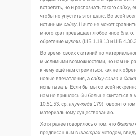
встретить, но и распознать такого
садху
, 
чтобы не упустить этот шанс. Во всей все
истинным
садху
. Ничто не может сравнит
много крат превышает любое иное благо,
обретение
мукти
. (ШБ 1.18.13 и ШБ 4.30.
Во время своих скитаний по материально
мыслимыми возможностями, но нам ни раз
к чему ещё нам стремиться, как не к обре
новые впечатления, а
садху-санга
и
бхак
испытывать. Если бы мы со всей искренн
нам не пришлось бы больше скитаться в 
10.51.53, ср.
ануччхеда
179) говорит о том
материальному существованию.
Хотя ранее говорилось о том, что
бхакти
предписанным в
шастрах
методом, ввиду