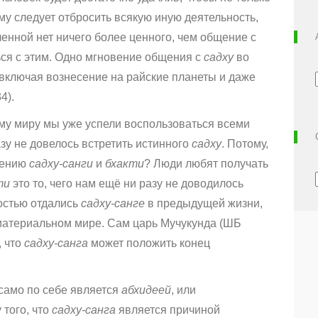
ему следует отбросить всякую иную деятельность,
ленной нет ничего более ценного, чем общение с
ься с этим. Одно мгновение общения с
садху
во
 включая вознесение на райские планеты и даже
34).
му миру мы уже успели воспользоваться всеми
у не довелось встретить истинного
садху
. Потому,
тению
садху-санги
и
бхакти
? Люди любят получать
ти
это то, чего нам ещё ни разу не доводилось
остью отдались
садху-санге
в предыдущей жизни,
материальном мире. Сам царь Мучукунда (ШБ
, что
садху-санга
может положить конец
само по себе является
абхидеей
, или
 того, что
садху-санга
является причиной