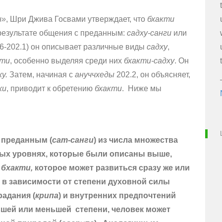
и»
, Шри Джива Госвами утверждает, что
бхакти
результате общения с преданным:
садху-санги
или
6-202.1) он описывает различные виды
садху
,
кти
, особенно выделяя среди них
бхакти-садху
. Он
ху.
Затем, начиная с
ануччхеды
202.2, он объясняет,
хи
, приводит к обретению
бхакти
. Ниже мы
 преданным (
сат-санги
) из числа множества
ных уровнях, которые были описаны выше,
я
бхакти,
которое может развиться сразу же или
, в зависимости от степени духовной силы
радания (
крипа
) и внутренних предпочтений
ьшей или меньшей степени, человек может