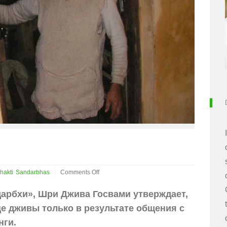
hakti
Sandarbhas
Comments Off
on
Как
дарбхи», Шри Джива Госвами утверждает,
достичь
це дживы только в результате общения с
бхакти
нги.