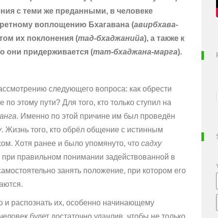
ния с теми же преданными, в человеке
нкретному воплощению Бхагавана (
авирбхава-
ом их поклонения (
тад-бхаджанийа
), а также к
о они придерживается (
тат-бхаджана-марга
).
ассмотрению следующего вопроса: как обрести
 по этому пути? Для того, кто только ступил на
санга
. Именно по этой причине им был проведён
у
. Жизнь того, кто обрёл общение с истинным
ом. Хотя ранее и было упомянуто, что
садху
о при правильном понимании задействованной в
самостоятельно занять положение, при котором его
аются.
о и распознать их, особенно начинающему
человек будет достаточно удачлив, чтобы не только