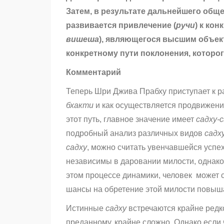
Затем, в результате дальнейшего обще
развивается привлечение (
ручи
) к ко
вишеша
), являющегося высшим объект
конкретному пути поклонения, которог
Комментарий
Теперь Шри Джива Прабху приступает к р
бхакти
и как осуществляется продвижение
этот путь, главное значение имеет
садху-
подробный анализ различных видов
садх
садху
, можно считать увенчавшейся успех
независимы в даровании милости, однак
этом процессе динамики, человек может 
шансы на обретение этой милости повыш
Истинные
садху
встречаются крайне редк
преданному, крайне сложно. Однако если 