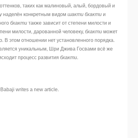
оттенков, таких как малиновый, алый, бордовый и
у
наделён конкретным видом
шакти бхакти
и
ного
бхакти
также зависит от степени милости и
епени милости, дарованной человеку,
бхакти
может
о. В этом отношении нет установленного порядка.
является уникальным, Шри Джива Госвами всё же
оисходит процесс развития
бхакти
.
abaji writes a new article.