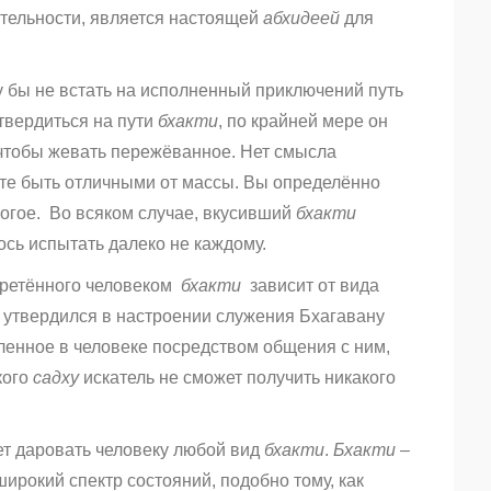
ительности, является настоящей
абхидеей
для
 бы не встать на исполненный приключений путь
утвердиться на пути
бхакти
, по крайней мере он
 чтобы жевать пережёванное. Нет смысла
те быть отличными от массы. Вы определённо
ногое. Во всяком случае, вкусивший
бхакти
ось испытать далеко не каждому.
бретённого человеком
бхакти
зависит от вида
утвердился в настроении служения Бхагавану
ленное в человеке посредством общения с ним,
кого
садху
искатель не сможет получить никакого
т даровать человеку любой вид
бхакти
.
Бхакти
–
ирокий спектр состояний, подобно тому, как