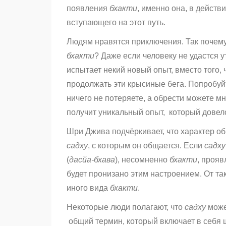
появления
бхакти
, именно она, в действ
вступающего на этот путь.
Людям нравятся приключения. Так почему
бхакти
? Даже если человеку не удастся 
испытает некий новый опыт, вместо того,
продолжать эти крысиные бега. Попробуй
ничего не потеряете, а обрести можете м
получит уникальный опыт, который довел
Шри Джива подчёркивает, что характер о
садху
, с которым он общается. Если
садху
(
дасйа-бхава
), несомненно
бхакти
, прояв
будет пронизано этим настроением. От та
иного вида
бхакти
.
Некоторые люди полагают, что
садху
може
общий термин, который включает в себя ш