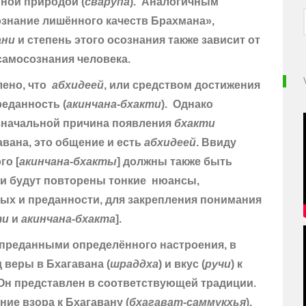
ной природой (
сварупа
). Аналогичным
ознание лишённого качеств Брахмана»,
ани
и степень этого осознания также зависит от
самосознания человека.
лено, что
абхидеей
,
или средством достижения
еданность (
акинчана-бхакти
). Однако
изначальной причина появления
бхакти
вана, это общение и есть
абхидеей
. Ввиду
го [
акинчана-бхакты
] должны также быть
ми будут повторены тонкие нюансы,
х и преданности, для закрепления понимания
ти
и
акинчана-бхакта
].
с преданными определённого настроения, в
 веры в Бхагавана (
шраддха
) и вкус (
ручи
) к
 Он представлен в соответствующей традиции.
ие взора к Бхагавану (
бхагават-саммукхья
).