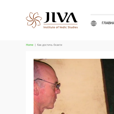
ГЛАВН
Home
|
Как достичь бхакти