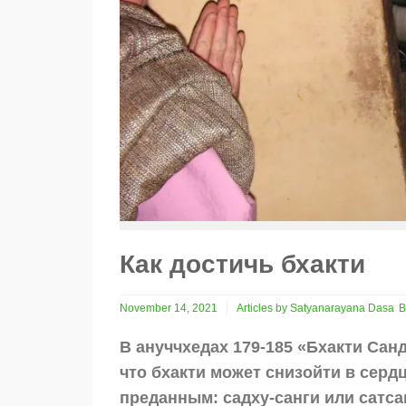
Как достичь бхакти
November 14, 2021
Articles by Satyanarayana Dasa
B
В ануччхедах 179-185 «Бхакти Сан
что бхакти может снизойти в серд
преданным: садху-санги или сатса