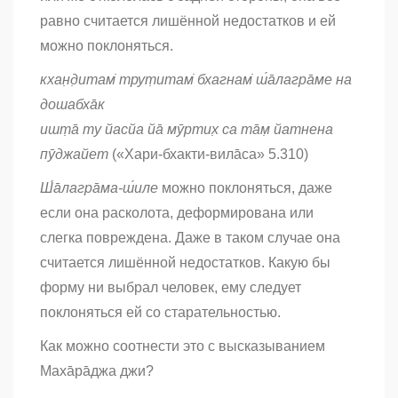
равно считается лишённой недостатков и ей
можно поклоняться.
кхан̣д̣итам̇ трут̣итам̇ бхагнам̇ ш́а̄лагра̄ме на
дошабха̄к
ишт̣а̄ ту йасйа йа̄ мӯртих̣ са та̄м̣ йатнена
пӯджайет
(«Хари-бхакти-вила̄са»
5.310)
Ш́а̄лагра̄ма-ш́иле
можно поклоняться, даже
если она расколота, деформирована или
слегка повреждена. Даже в таком случае она
считается лишённой недостатков. Какую бы
форму ни выбрал человек, ему следует
поклоняться ей со старательностью.
Как можно соотнести это с высказыванием
Маха̄ра̄джa джи?