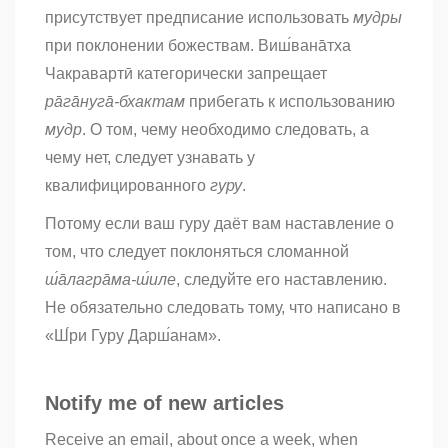
присутствует предписание использовать
мудры
при поклонении божествам. Виш́вана̄тха
Чакравартӣ категорически запрещает
ра̄га̄нуга̄-бхактам
прибегать к использованию
мудр
. О том, чему необходимо следовать, а
чему нет, следует узнавать у
квалифицированного
гуру
.
Потому если ваш гуру даёт вам наставление о
том, что следует поклоняться сломанной
ш́а̄лагра̄ма-ш́иле
, следуйте его наставлению.
Не обязательно следовать тому, что написано в
«Ш́ри Гуру Дарш́анам».
Notify me of new articles
Receive an email, about once a week, when