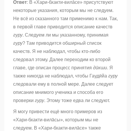
Ответ
: В «Хари-бхакти-вила̄се» присутствуют
некоторые указания, которым мы не следуем.
Не всё из сказанного там применимо к нам. Так,
в первой главе приводится описание качеств
гуру
. Следуем ли мы указанному, принимая
гуру
? Там приводится обширный список
качеств. Я не наблюдал, чтобы кто-либо
следовал этому. Далее переходим ко второй
главе, где описан процесс принятия
дӣкши
. Я
также никогда не наблюдал, чтобы Гауд̣ӣйа
гуру
следовали ему в полной мере. Далее следует
описание мнимого ученика и способа его
проверки
гуру
. Этому тоже едва ли следуют.
Я могу привести ещё много примеров из
«Хари-бхакти-вила̄сы», которым мы не
следуем. В «Хари-бхакти-вила̄се» также