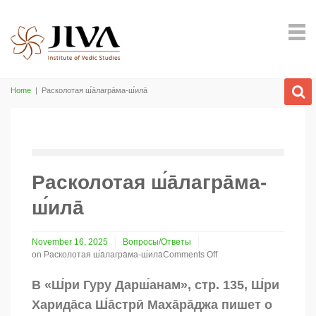
Home
|
Расколотая ш́а̄лагра̄ма-ш́ила̄
Расколотая ш́а̄лагра̄ма-
ш́ила̄
November 16, 2025
Вопросы/Ответы
on Расколотая ш́а̄лагра̄ма-ш́ила̄
Comments Off
В «Ш́ри Гуру Дарш́анам», стр. 135, Ш́ри
Харида̄сa Ш́а̄стрӣ Маха̄ра̄джa пишет о