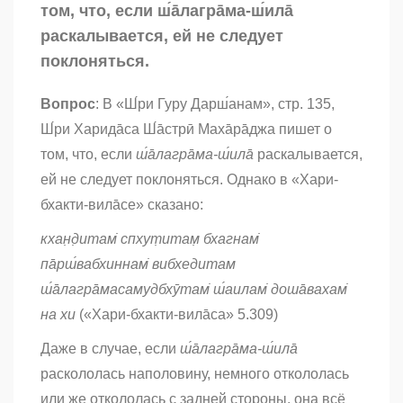
том, что, если ш́а̄лагра̄ма-ш́ила̄
раскалывается, ей не следует
поклоняться.
Вопрос
: В «Ш́ри Гуру Дарш́анам», стр. 135,
Ш́ри Харида̄сa Ш́а̄стрӣ Маха̄ра̄джa пишет о
том, что, если
ш́а̄лагра̄ма-ш́ила̄
раскалывается,
ей не следует поклоняться. Однако в «Хари-
бхакти-вила̄се» сказано:
кхан̣д̣итам̇ спхут̣итам̣ бхагнам̇
па̄рш́вабхиннам̇ вибхедитам
ш́а̄лагра̄масамудбхӯтам̇ ш́аилам̇ доша̄вахам̇
на хи
(«Хари-бхакти-вила̄са» 5.309)
Даже в случае, если
ш́а̄лагра̄ма-ш́ила̄
раскололась наполовину, немного откололась
или же откололась с задней стороны, она всё