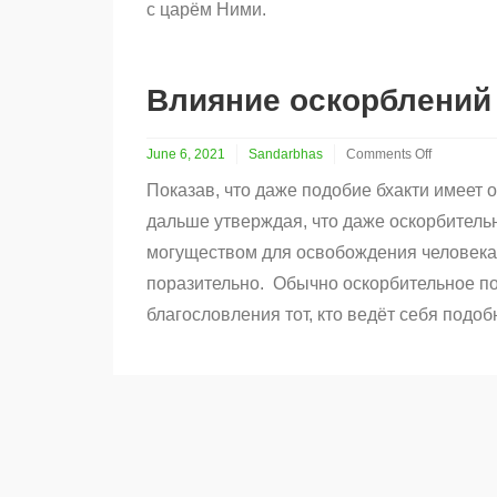
с царём Ними.
Влияние оскорблений 
June 6, 2021
Sandarbhas
Comments Off
on
Показав, что даже подобие бхакти имеет 
Влияние
оскорблений
дальше утверждая, что даже оскорбитель
(часть
могуществом для освобождения человека 
2)
поразительно. Обычно оскорбительное по
благословления тот, кто ведёт себя подо