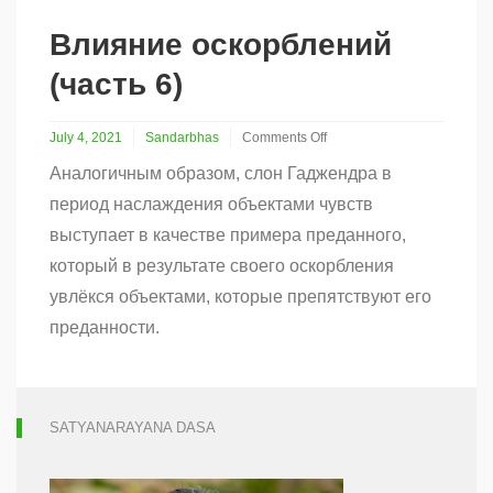
духовному
самоубийству
Влияние оскорблений
(часть 6)
July 4, 2021
Sandarbhas
Comments Off
on
Аналогичным образом, слон Гаджендра в
Влияние
оскорблений
период наслаждения объектами чувств
(часть
выступает в качестве примера преданного,
6)
который в результате своего оскорбления
увлёкся объектами, которые препятствуют его
преданности.
SATYANARAYANA DASA