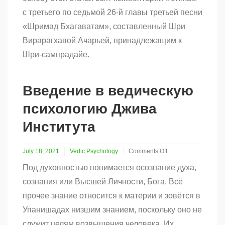
с третьего по седьмой 26-й главы третьей песни
«Шримад Бхагаватам», составленный Шри
Вирарагхавой Ачарьей, принадлежащим к
Шри-сампрадайе.
Введение в ведическую
психологию Джива
Института
July 18, 2021
Vedic Psychology
Comments Off
on
Под духовностью понимается осознание духа,
Введение
в
сознания или Высшей Личности, Бога. Всё
ведическую
прочее знание относится к материи и зовётся в
психологию
Джива
Упанишадах низшим знанием, поскольку оно не
Института
служит целям возвышения человека. Их