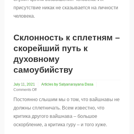
присутствие никак не сказывается на личности
человека.
Склонность к сплетням –
скорейший путь к
духовному
самоубийству
July 11, 2021
Articles by Satyanarayana Dasa
Comments Off
on
Постоянно слышим мы о том, что вайшнавы не
Склонность
к
должны сплетничать. Всем известно, что
сплетням
критика другого вайшнава – большое
–
скорейший
оскорбление, а критика гуру – и того хуже.
путь
к