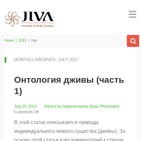
Home
|
2021
|
July
MONTHLY ARCHIVES: JULY 2021
Онтология дживы (часть
1)
July 25, 2021
Articles by Satyanarayana Dasa
Philosophy
Comments Off
on
В этой статье описывается природа
Онтология
дживы
индивидуального живого существа (дживы). За
(часть
основу этой статьи взят комментарий к стихам
1)