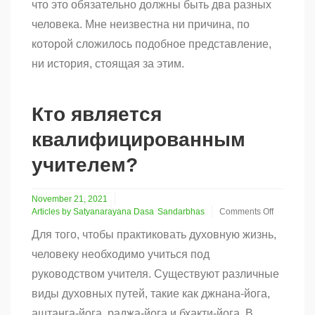
что это обязательно должны быть два разных
дикша-
человека. Мне неизвестна ни причина, по
гуру
которой сложилось подобное представление,
ни история, стоящая за этим.
Кто является
квалифицированным
учителем?
November 21, 2021
Articles by Satyanarayana Dasa
Sandarbhas
Comments Off
on
Для того, чтобы практиковать духовную жизнь,
Кто
является
человеку необходимо учиться под
квалифицированным
руководством учителя. Существуют различные
учителем?
виды духовных путей, такие как джнана-йога,
аштанга-йога, раджа-йога и бхакти-йога. В