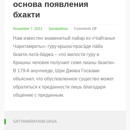
основа появления
бхакти
November 7, 2021
Sandarbhas
Comments Off
on
Нам известен знаменитый пайар из «Чайтанья
Милость
преданных
Чаритамриты»: гуру-кр̣шн̣а-праса̄де па̄йа
как
бхакти-лата̄-бӣджа – «по милости гуру и
основа
появления
Кришны человек получает семя лианы бхакти».
бхакти
В 179-й ануччхеде, Шри Джива Госвами
объяснил, что обусловленное существо может
обратиться к преданности лишь благодаря
общению с преданным.
SATYANARAYANA DASA