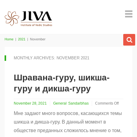
Home
|
2021
|
November
MONTHLY ARCHIVES: NOVEMBER 2021
Шравана-гуру, шикша-
гуру и дикша-гуру
November 28, 2021
General
Sandarbhas
Comments Off
on
Мне задают много вопросов, касающихся темы
Шравана-
гуру,
шикша и дикша-гуру. В данный момент в
шикша-
обществе преданных сложилось мнение о том,
гуру
и