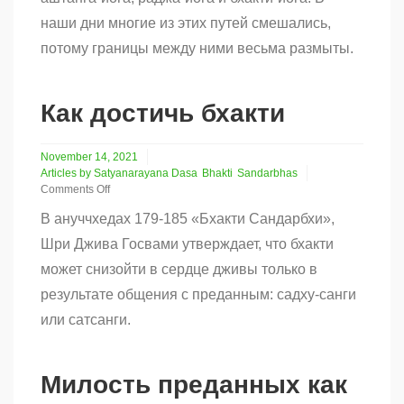
наши дни многие из этих путей смешались,
потому границы между ними весьма размыты.
Как достичь бхакти
November 14, 2021
Articles by Satyanarayana Dasa
Bhakti
Sandarbhas
Comments Off
on
В ануччхедах 179-185 «Бхакти Сандарбхи»,
Как
достичь
Шри Джива Госвами утверждает, что бхакти
бхакти
может снизойти в сердце дживы только в
результате общения с преданным: садху-санги
или сатсанги.
Милость преданных как