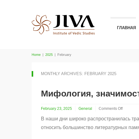
ГЛАВНАЯ
Home
|
2025
|
February
MONTHLY ARCHIVES: FEBRUARY 2025
Мифология, значимост
February 23, 2025
General
Comments Off
on
В наши дни широко распространилась трад
Мифология,
значимость
относить большинство литературных памя
готры,
Гопала-