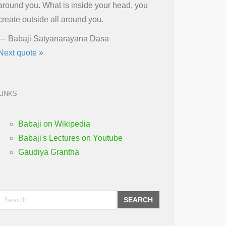
around you. What is inside your head, you
create outside all around you.
—
Babaji Satyanarayana Dasa
Next quote »
LINKS
Babaji on Wikipedia
Babaji's Lectures on Youtube
Gaudiya Grantha
SEARCH