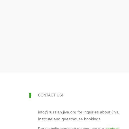
CONTACT US!
info@russian.jiva.org for inquiries about Jiva
Institute and guesthouse bookings
For website question please use our
contact-