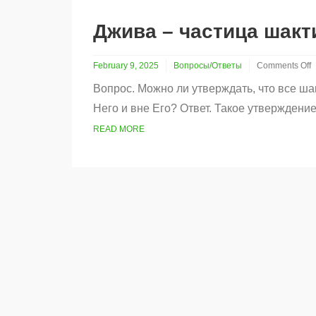
мантра
Джива – частица шакт
February 9, 2025
Вопросы/Ответы
Comments Off
on
Вопрос. Можно ли утверждать, что все ш
Джива
–
Него и вне Его? Ответ. Такое утверждени
частица
шакти
READ MORE
Бхагавана