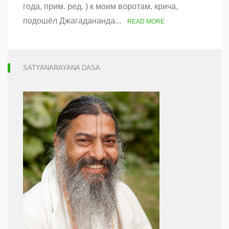
года, прим. ред. ) к моим воротам, крича,
покинула
этот
подошёл Джагадананда...
READ MORE
мир
SATYANARAYANA DASA