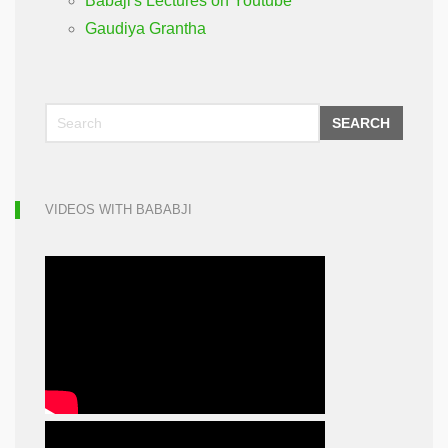
Babaji's Lectures on Youtube
Gaudiya Grantha
SEARCH
VIDEOS WITH BABABJI