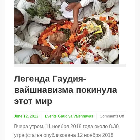
Легенда Гаудия-
вайшнавизма покинула
этот мир
June 12, 2022
Events
Gaudiya Vaishnavas
Comments Off
on
Вчера утром, 11 ноября 2018 года около 8.30
Легенда
Гаудия-
утра (статья опубликована 12 ноября 2018
вайшнавизма