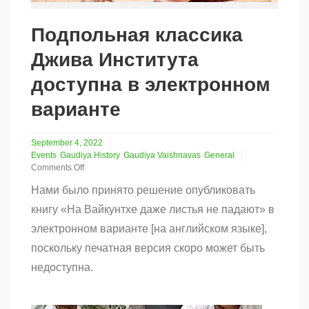
Подпольная классика
Джива Института
доступна в электронном
варианте
September 4, 2022
Events
Gaudiya History
Gaudiya Vaishnavas
General
Comments Off
on
Нами было принято решение опубликовать
Подпольная
классика
книгу «На Вайкунтхе даже листья не падают» в
Джива
электронном варианте [на английском языке],
Института
доступна
поскольку печатная версия скоро может быть
в
электронном
недоступна.
варианте