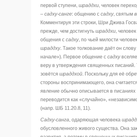
первой ступени,
шраддхи
, человек перех
–
садху-санге
: общению с
садху
, святым
Комментируя эти строки, Шри Джива Госв
прежде, чем достигнуть
шраддхи
, челове
общения с
садху
, по чьей милости челове
шраддху
. Такое толкование даёт он слову 
начале»). Первое общение с
садху
вселяе
веру в утверждения священных писаний. 
зовётся
шраддхой
. Поскольку для её обр
стороны воспринимающего, она считаетс
явление обычно описывается в писаниях
переводится как «случайно»,
«
независимо
(напр. ШБ 11.20.8, 11).
Садху-санга
, одаряющая человека
шрадд
обусловленного живого существа. Она за
развития, а потому в священных писания