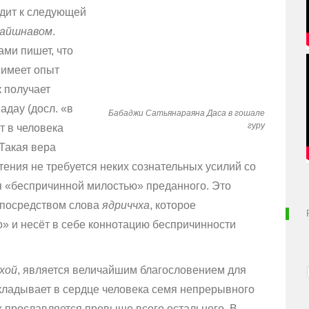
одит к следующей
вайшнавом
.
ами пишет, что
к имеет опыт
к получает
адау (досл. «в
Бабаджи Сатьянараяна Даса в гошале
гуру
т в человека
Такая вера
етения не требуется неких сознательных усилий со
я «беспричинной милостью» преданного. Это
 посредством слова
я
дриччха
, которое
» и несёт в себе коннотацию беспричинности
хой
, является величайшим благословением для
кладывает в сердце человека семя непрерывного
х прославляется превыше всего остального. В