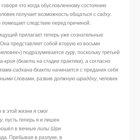
, говоря что когда обусловленному состоянию
человек получает возможность общаться с
садху
.
н помещает следствие перед причиной.
 ищущий прилагает теперь уже сознательные
 Она представляет собой вторую из восьми
 человек») подразумевается
гуру
, поскольку третьей
а-крия
(
бхакти
на стадии практики), а согласно
тама-садхана-бхакти
начинается с предания себя
 Иными словами, развив должную
шраддху
, человек
 в этой жизни я смог
у
, пусть теперь я и лишен
 вошёл в вечные
лилы
Шри
да. Пребывая в разлуке, в