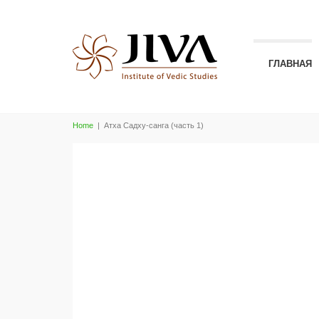
ГЛАВНАЯ
Home
|
Атха Садху-санга (часть 1)