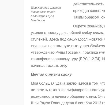
действительность
Шри Харидас Шастри
приходит конец, 
Махараджа перед
Гададхара Гаура
Таким образом, о
Мандиром
Обретя
шраддху
,
усилия к поиску дальнейшей
садху-санги
.
ступеней. Здесь под
садху
(досл. «святой
ступенью на этом пути выступает
бхаджан
утверждению Рупы Госвами, практика
ут
квалифицированному гуру (БРС 1.2.74).
начинает искать
гуру
.
Мечтая о жизни
садху
Моя большая удача заключается в том, что
встретить такого квалифицированного
гур
возможности личного общения с ним. Он
Шри Радхи Говиндадева 6 октября 2013 го