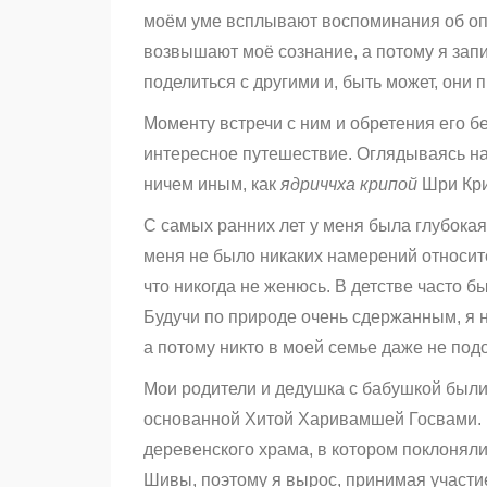
моём уме всплывают воспоминания об оп
возвышают моё сознание, а потому я зап
поделиться с другими и, быть может, они п
Моменту встречи с ним и обретения его 
интересное путешествие. Оглядываясь на 
ничем иным, как
я
дриччха крипой
Шри Кри
С самых ранних лет у меня была глубокая
меня не было никаких намерений относит
что никогда не женюсь. В детстве часто б
Будучи по природе очень сдержанным, я 
а потому никто в моей семье даже не под
Мои родители и дедушка с бабушкой был
основанной Хитой Харивамшей Госвами. 
деревенского храма, в котором поклонял
Шивы, поэтому я вырос, принимая участи