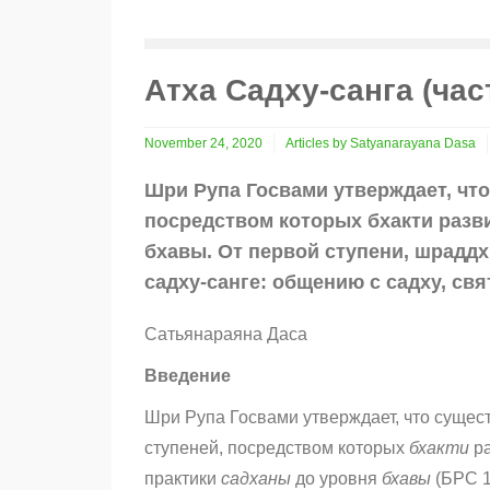
Атха Садху-санга (час
November 24, 2020
Articles by Satyanarayana Dasa
Шри Рупа Госвами утверждает, что
посредством которых бхакти разв
бхавы. От первой ступени, шраддх
садху-санге: общению с садху, св
Сатьянараяна Даса
Введение
Шри Рупа Госвами утверждает, что сущес
ступеней, посредством которых
бхакти
ра
практики
садханы
до уровня
бхавы
(БРС 1.