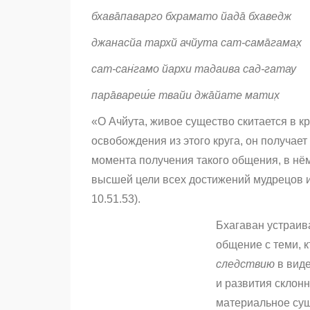
бхава̄паварго бхрамато йада̄ бхаведж
джанасйа тархй ачйута сат-сама̄гамах̣
сат-сан̇гамо йархи тадаива сад-гатау
пара̄вареш́е твайи джа̄йате матих̣
«О Ачйута, живое существо скитается в кр
освобождения из этого круга, он получает
момента получения такого общения, в нё
высшей цели всех достижений мудрецов и
10.51.53).
Бхагаван устраив
общение с теми, к
следствию
в виде
и развития склонн
материальное сущ