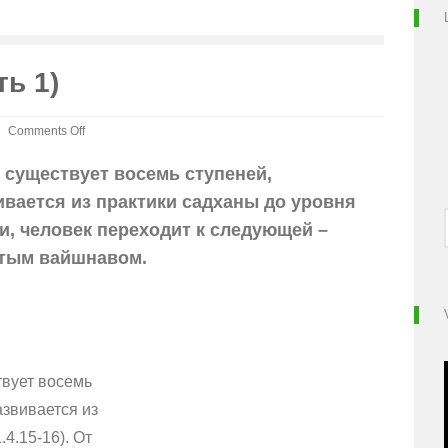
ть 1)
Comments Off
on
Атха
 существует восемь ступеней,
Садху-
ивается из практики садханы до уровня
санга
(часть
и, человек переходит к следующей –
1)
ятым вайшнавом.
твует восемь
звивается из
4.15-16). От