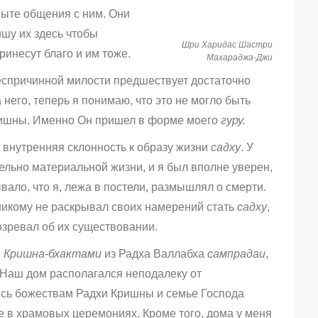
ыте общения с ним. Они
ишу их здесь чтобы
Шри Харидас Шастри
ринесут благо и им тоже.
Махараджа-Джи
беспричинной милости предшествует достаточно
него, теперь я понимаю, что это не могло быть
шны. Именно Он пришел в форме моего
гуру.
 внутренняя склонность к образу жизни
садху
. У
ельно материальной жизни, и я был вполне уверен,
ывало, что я, лежа в постели, размышлял о смерти.
никому не раскрывал своих намерений стать
садху
,
озревал об их существовании.
и
К
ришна-бхактами
из Радха Валлабха
сампрадаи
,
Наш дом располагался неподалеку от
ись божествам Радхи Кришны и семье Господа
е в храмовых церемониях. Кроме того, дома у меня