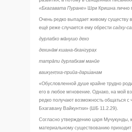
«Бхагавата Пуране»
Шри Кришна лично г
Очень редко выпадает живому существу в
ещё реже случается ему обрести
садху-са
дурлабхо ма̄нушо дехо
дехина̄м̇ кшан̣а-бхан̇гурах̣
татра̄пи дурлабхам̇ манйе
ваикун̣т̣ха-прийа-дарш́анам
«Обусловленной душе крайне трудно родит
его в любое мгновение. Однако, на мой вз
редко получают возможность общаться с 
Бхагавану Вайкунтхи» (ШБ 11.2.29).
Согласно утверждению царя Мучукунды, к
материальному существованию приходит 