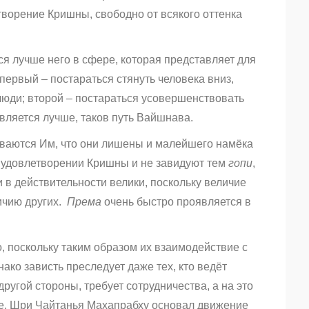
творение Кришны, свободно от всякого оттенка
тся лучше него в сфере, которая представляет для
 первый – постараться стянуть человека вниз,
люди; второй – постараться усовершенствовать
равляется лучше, таков путь Вайшнава.
еваются Им, что они лишены и малейшего намёка
в удовлетворении Кришны и не завидуют тем
гопи
,
 в действительности велики, поскольку величие
ичию других.
Према
очень быстро проявляется в
 поскольку таким образом их взаимодействие с
ако зависть преследует даже тех, кто ведёт
 другой стороны, требует сотрудничества, а на это
це. Шри Чайтанья Махапрабху основал движение