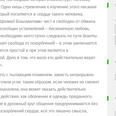
. Одно лишь стремление к изучению этого писания
рый поселяется в сердце такого человека,
Шримад Бхагаватам»
чист и свободен от обмана
 всеобщих устремлений – бесконечную любовь.
 необходимо неотступно следовать по пути
бхакти
.
ает свобода от оскорблений – в этом заключается
жется простой и при этом является в
й. Дело в том, что мало кто действительно верит
»
.
нить с пылающим пламенем, зависть непрерывно
 тлели угли; таким образом, если человек не сможет
оанализа, она может оказать действительно
 действия, как облачение в одежды преданного,
ие в духовный круг общения предпринимаются без
оскорблений сердце, всё это лишено смысла,