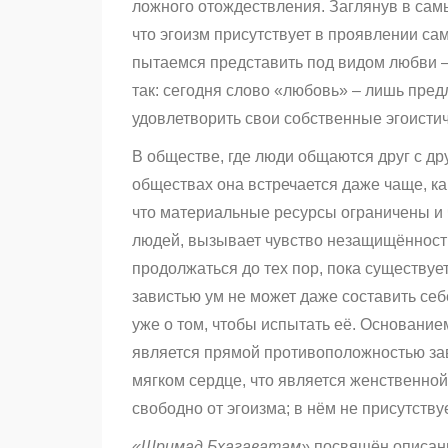
ложного отождествления. Заглянув в сам
что эгоизм присутствует в проявлении са
пытаемся представить под видом любви –
так: сегодня слово «любовь» – лишь пред
удовлетворить свои собственные эгоисти
В обществе, где люди общаются друг с др
обществах она встречается даже чаще, ка
что материальные ресурсы ограничены и 
людей, вызывает чувство незащищённости 
продолжаться до тех пор, пока существуе
завистью ум не может даже составить себ
уже о том, чтобы испытать её. Основание
является прямой противоположностью зав
мягком сердце, что является женственной
свободно от эгоизма; в нём не присутств
«Шримад Бхагаватам»
посвящён описан