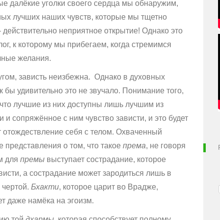
ые далёкие уголки своего сердца мы обнаружим,
мых лучших наших чувств, которые мы тщетно
 действительно неприятное открытие! Однако это
лог, к которому мы прибегаем, когда стремимся
чные желания.
угом, зависть неизбежна. Однако в духовных
к бы удивительно это не звучало. Понимание того,
что лучшие из них доступны лишь лучшим из
и сопряжённое с ним чувство зависти, и это будет
т отождествление себя с телом. Охваченный
е представления о том, что такое
према
, не говоря
м для
премы
выступает сострадание, которое
исти, а сострадание может зародиться лишь в
 чертой.
Бхакти
, которое царит во Врадже,
ует даже намёка на эгоизм.
ию той
дхармы
, которая способствует полному