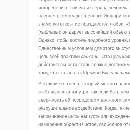
искоренению эгоизма из сердца человека
пленяет всемогущественного Ишвару, кото
знаменуя открытие празднества любви.
«
(
кайтава
); он дарует высочайший объект
Однако чтобы достичь подобного уровня,
Единственным условием для этого выступ
цель всей практики
садханы
. Эта цель ка
действительности столь сложно достижимо
тому, что сказано в
«Шримад Бхагаватам
В отличие от гнева, который можно срав
жжёт человека изнутри, как если бы в нём
сдерживать её посредством должного сам
разрушительное воздействие. Когда такие
запоминание
шлок
наизусть или вхожден
намерения обрести чистое, свободное от 