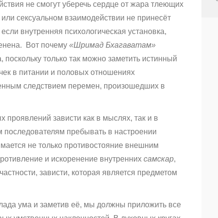
ствия не смогут уберечь сердце от жара тлеющих
и или сексуальном взаимодействии не принесёт
 если внутренняя психологическая установка,
менена. Вот почему
«Шримад Бхагаватам»
, поскольку только так можно заметить истинный
чек в питании и половых отношениях
венным следствием перемен, произошедших в
 проявлений зависти как в мыслях, так и в
м последователям пребывать в настроении
имается не только противостояние внешним
противление и искоренение внутренних
самскар
,
астности, зависти, которая является предметом
лада ума и заметив её, мы должны приложить все