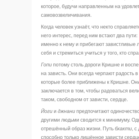
которое, будучи направленным на удовле
самовозвеличивания.
Когда человек узнаёт, что некто справляе
него интерес, перед ним встают два пути:
именно к нему и прибегают завистливые 
себя и стремиться учиться у того, кто сп
Гопи
потому столь дороги Кришне и восп
на зависть. Они всегда черпают радость 
которые более приближены к Кришне. Они
заключается в том, чтобы радоваться вел
таком, свободном от зависти, сердце.
Йоги
и
джнани
предпочитают одиночество,
другими людьми сводится к минимуму. Одн
отрешённый образ жизни. Путь
бхакти
, с
способно только лишённое зависти серд