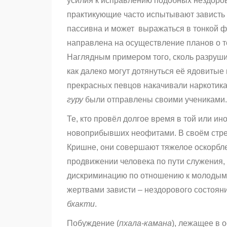
усилия к исправлению подобных нездоров
практикующие часто испытывают зависть п
пассивна и может выражаться в тонкой фор
направлена на осуществление планов о то
Наглядным примером того, сколь разруши
как далеко могут дотянуться её ядовитые 
прекрасных певцов накачивали наркотика
гуру
были отправлены своими учениками.
Те, кто провёл долгое время в той или ин
новоприбывших неофитами. В своём стре
Кришне, они совершают тяжелое оскорблен
продвижении человека по пути служения, 
дискриминацию по отношению к молодым 
жертвами зависти – нездорового состоян
бхакти
.
Побуждение (
пхала-камана
), лежащее в 