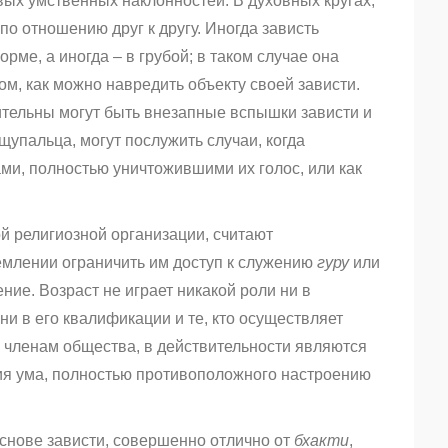
ых умственных наклонностей. В духовных кругах,
о отношению друг к другу. Иногда зависть
ме, а иногда – в грубой; в таком случае она
м, как можно навредить объекту своей зависти.
тельны могут быть внезапные вспышки зависти и
щупальца, могут послужить случаи, когда
ми, полностью уничтожившими их голос, или как
ой религиозной организации, считают
млении ограничить им доступ к служению
гуру
или
ие. Возраст не играет никакой роли ни в
ни в его квалификации и те, кто осуществляет
членам общества, в действительности являются
ия ума, полностью противоположного настроению
основе зависти, совершенно отлично от
бхакти
,