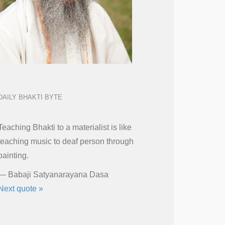
DAILY BHAKTI BYTE
Teaching Bhakti to a materialist is like
teaching music to deaf person through
painting.
—
Babaji Satyanarayana Dasa
Next quote »