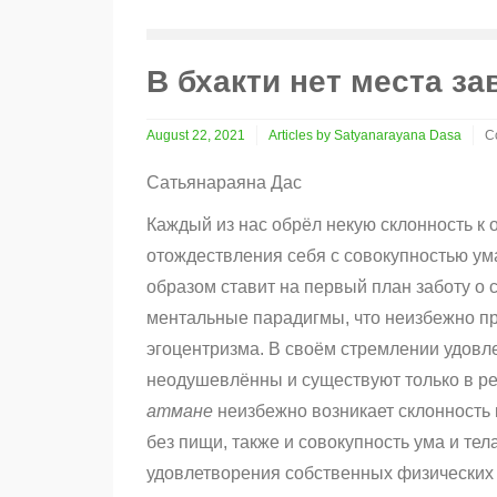
В бхакти нет места за
August 22, 2021
Articles by Satyanarayana Dasa
C
o
В
Сатьянараяна Дас
б
н
Каждый из нас обрёл некую склонность к
м
отождествления себя с совокупностью ум
з
образом ставит на первый план заботу о 
ментальные парадигмы, что неизбежно пр
эгоцентризма. В своём стремлении удовле
неодушевлённы и существуют только в рез
атмане
неизбежно возникает склонность к
без пищи, также и совокупность ума и те
удовлетворения собственных физических