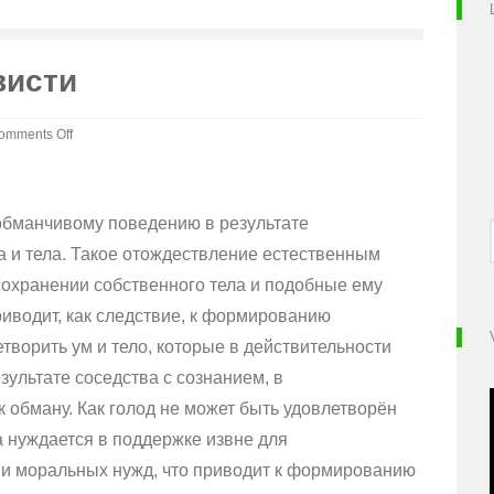
висти
omments Off
n
хакти
ет
 обманчивому поведению в результате
еста
а и тела. Такое отождествление естественным
ависти
сохранении собственного тела и подобные ему
иводит, как следствие, к формированию
творить ум и тело, которые в действительности
ультате соседства с сознанием, в
 обману. Как голод не может быть удовлетворён
ла нуждается в поддержке извне для
 и моральных нужд, что приводит к формированию