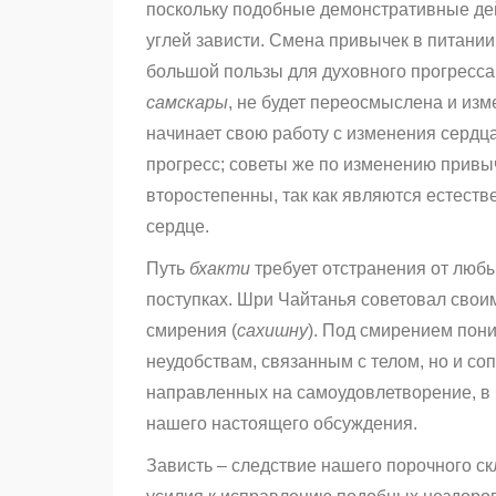
поскольку подобные демонстративные дей
углей зависти. Смена привычек в питани
большой пользы для духовного прогресса
самскары
, не будет переосмыслена и из
начинает свою работу с изменения сердца
прогресс; советы же по изменению привы
второстепенны, так как являются естест
сердце.
Путь
бхакти
требует отстранения от любых
поступках. Шри Чайтанья советовал свои
смирения (
сахишну
). Под смирением пон
неудобствам, связанным с телом, но и со
направленных на самоудовлетворение, в ч
нашего настоящего обсуждения.
Зависть – следствие нашего порочного ск