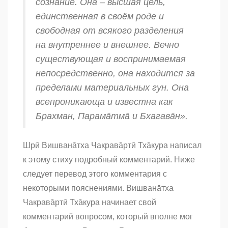
сознание. Она – высшая цель,
единственная в своём роде и
свободная от всякого разделения
на внутреннее и внешнее. Вечно
существующая и воспринимаемая
непосредственно, она находится за
пределами материальных
гун
. Она
всепроникающа и известна как
Брахман, Парама̄тма̄ и Бхагава̄н».
Шрӣ Вишванāтха Чакрава̄ртӣ Тха̄кура написал
к этому стиху подробный комментарий. Ниже
следует перевод этого комментария с
некоторыми пояснениями. Вишванāтха
Чакрава̄ртӣ Тха̄кура начинает свой
комментарий вопросом, который вполне мог