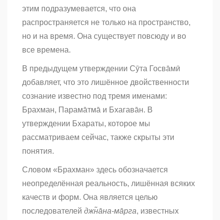
этим подразумевается,
что она
распространяется не только на пространство,
но и на время. Она существует повсюду и во
все времена.
В предыдущем утверждении Сӯта Госва̄мӣ
добавляет, что это лишённое двойственности
сознание известно под тремя именами:
Брахман, Парама̄тма̄ и Бхагава̄н. В
утверждении Бхараты, которое мы
рассматриваем сейчас, также скрыты эти
понятия.
Словом «Брахман» здесь обозначается
неопределённая реальность, лишённая всяких
качеств и форм. Она является целью
последователей
джн̃а̄на-ма̄рга
, известных