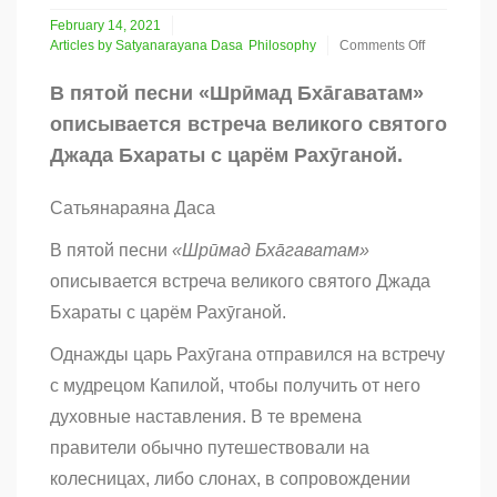
February 14, 2021
Articles by Satyanarayana Dasa
Philosophy
Comments Off
on
Истинное
В пятой песни «Шрӣмад Бхāгаватам»
положение
описывается встреча великого святого
и
трансцендентное
Джада Бхараты с царём Рахӯганой.
тело
вайшнава
(часть
Сатьянараяна Даса
1)
В пятой песни
«Шрӣмад Бхāгаватам»
описывается встреча великого святого Джада
Бхараты с царём Рахӯганой.
Однажды царь Рахӯгана отправился на встречу
с мудрецом Капилой, чтобы получить от него
духовные наставления. В те времена
правители обычно путешествовали на
колесницах, либо слонах, в сопровождении