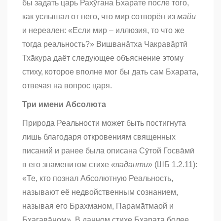
бы задать царь Рахӯгана Бхарате после того,
как услышал от него, что мир сотворён из
мāйи
и нереален: «Если мир – иллюзия, то что же
тогда реальность?» Вишванāтха Чакрава̄ртӣ
Тха̄кура даёт следующее объяснение этому
стиху, которое вполне мог бы дать сам Бхарата,
отвечая на вопрос царя.
Три имени Абсолюта
Природа Реальности может быть постигнута
лишь благодаря откровениям священных
писаний и ранее была описана Сӯтой Госва̄мӣ
в его знаменитом стихе
«ваданти»
(ШБ 1.2.11):
«Те, кто познал Абсолютную Реальность,
называют её недвойственным сознанием,
называя его Брахманом, Парама̄тмаой и
Бхагава̄ном». В данном стихе Бхарата более