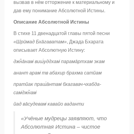
вызвав в нём отторжение к материальному и
дав ему понимание Абсолютной Истины.
Описание Абсолютной Истины
В стихе 11 двенадцатой
главы пятой песни
«Шрӣмад Бхāгаватам»
, Джада Бхарата
описывает Абсолютную Истину:
джн̃а̄нам̇ виш́уддхам̇ парама̄ртхам экам
анант
арам̇ тв абахир брахма сатйам
пратйак праш́а̄нтам̇ бхагавач-чхабда-
сам̇джн̃ам̇
йад ва̄судевам̇ кавайо ваданти
«Учёные мудрецы заявляют, что
Абсолютная Истина – чистое