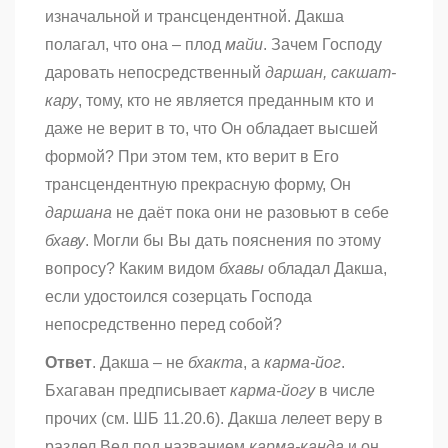
изначальной и трансцендентной. Дакша
полагал, что она – плод
майи
. Зачем Господу
даровать непосредственный
даршан,
сакшат-
кару
, тому, кто не является преданным кто и
даже не верит в то, что Он обладает высшей
формой? При этом тем, кто верит в Его
трансцендентную прекрасную форму, Он
даршана
не даёт пока они не разовьют в себе
бхаву
. Могли бы Вы дать пояснения по этому
вопросу? Каким видом
бхавы
обладал Дакша,
если удостоился созерцать Господа
непосредственно перед собой?
Ответ
. Дакша – не
бхакта
, а
карма-йог
.
Бхагаван предписывает
карма-йогу
в числе
прочих (см. ШБ 11.20.6). Дакша лелеет веру в
раздел Вед под названием
карма-канда
и он