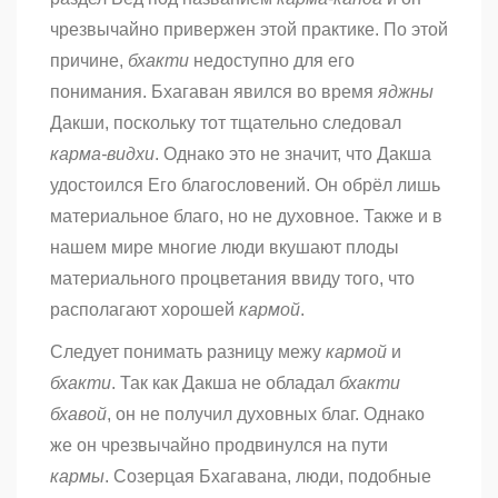
чрезвычайно привержен этой практике. По этой
причине,
бхакти
недоступно для его
понимания. Бхагаван явился во время
яджны
Дакши, поскольку тот тщательно следовал
карма-видхи
. Однако это не значит, что Дакша
удостоился Его благословений. Он обрёл лишь
материальное благо, но не духовное. Также и в
нашем мире многие люди вкушают плоды
материального процветания ввиду того, что
располагают хорошей
кармой
.
Следует понимать разницу межу
кармой
и
бхакти
. Так как Дакша не обладал
бхакти
бхавой
, он не получил духовных благ. Однако
же он чрезвычайно продвинулся на пути
кармы
. Созерцая Бхагавана, люди, подобные