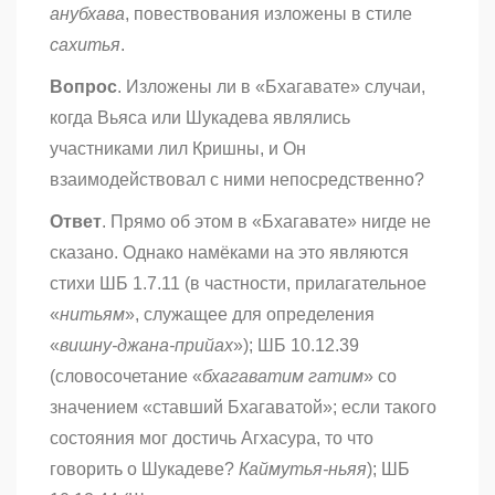
анубхава
, повествования изложены в стиле
сахитья
.
Вопрос
. Изложены ли в «Бхагавате»
случаи,
когда Вьяса или Шукадева являлись
участниками лил Кришны, и Он
взаимодействовал с ними непосредственно?
Ответ
. Прямо об этом в «Бхагавате»
нигде не
сказано. Однако намёками на это являются
стихи ШБ 1.7.11 (в частности, прилагательное
«
нитьям
», служащее для определения
«
вишну-джана-прийах
»); ШБ 10.12.39
(словосочетание «
бхагаватим гатим
» со
значением «ставший Бхагаватой»; если такого
состояния мог достичь Агхасура, то что
говорить о Шукадеве?
Каймутья-ньяя
); ШБ