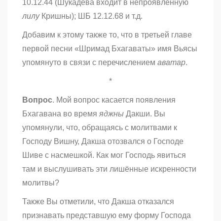
10.12.44 (Шукадева входит в непроявленную
лилу
Кришны); ШБ 12.12.68 и т.д.
Добавим к этому также то, что в третьей главе
первой песни «Шримад Бхагаваты» имя Вьясы
упомянуто в связи с перечислением
аватар
.
*
Вопрос
. Мой вопрос касается появления
Бхагавана во время
яджны
Дакши. Вы
упомянули, что, обращаясь с молитвами к
Господу Вишну, Дакша отозвался о Господе
Шиве с насмешкой. Как мог Господь явиться
там и выслушивать эти лишённые искренности
молитвы?
Также Вы отметили, что Дакша отказался
признавать представшую ему форму Господа