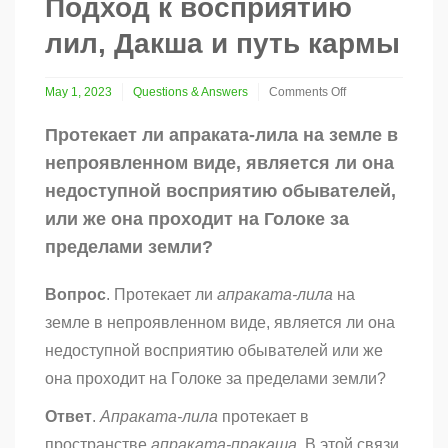
Подход к восприятию
лил, Дакша и путь кармы
May 1, 2023
Questions & Answers
Comments Off
on
Подход
Протекает ли апраката-лила на земле в
к
непроявленном виде, является ли она
восприятию
лил,
недоступной восприятию обывателей,
Дакша
или же она проходит на Голоке за
и
путь
пределами земли?
кармы
Вопрос
. Протекает ли
апраката-лила
на
земле в непроявленном виде, является ли она
недоступной восприятию обывателей или же
она проходит на Голоке за пределами земли?
Ответ
.
Апраката-лила
протекает в
пространстве
апраката-пракаша
. В этой связи