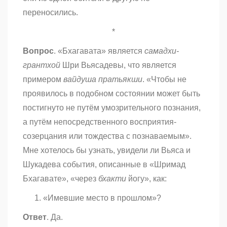
переносились.
*
Вопрос
. «Бхагавата»
является
самадхи-
грантхой
Шри Вьясадевы, что является
примером
вайдуша пратьякши
. «Чтобы не
проявилось в подобном состоянии может быть
постигнуто не путём умозрительного познания,
а путём непосредственного восприятия-
созерцания или тождества с познаваемым».
Мне хотелось бы узнать, увидели ли Вьяса и
Шукадева события, описанные в «Шримад
Бхагавате», «через
бхакти
йогу», как:
«Имевшие место в прошлом»?
Ответ
. Да.