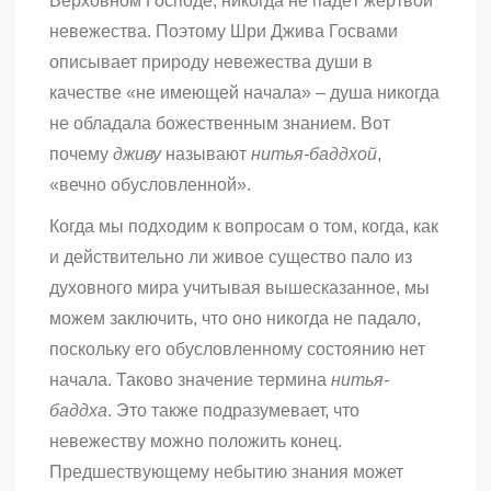
Верховном Господе, никогда не падёт жертвой
невежества. Поэтому Шри Джива Госвами
описывает природу невежества души в
качестве «не имеющей начала» – душа никогда
не обладала божественным знанием. Вот
почему
дживу
называют
нитья-баддхой
,
«вечно обусловленной».
Когда мы подходим к вопросам о том, когда, как
и действительно ли живое существо пало из
духовного мира учитывая вышесказанное, мы
можем заключить, что оно никогда не падало,
поскольку его обусловленному состоянию нет
начала. Таково значение термина
нитья-
баддха
. Это также подразумевает, что
невежеству можно положить конец.
Предшествующему небытию знания может