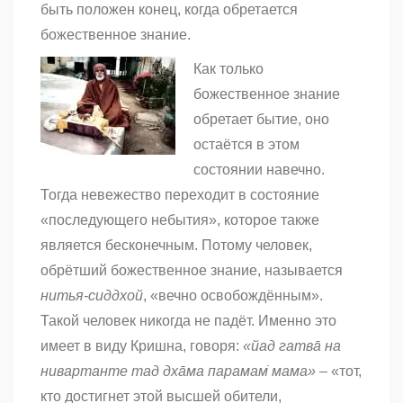
быть положен конец, когда обретается
божественное знание.
Как только
божественное знание
обретает бытие, оно
остаётся в этом
состоянии навечно.
Тогда невежество переходит в состояние
«последующего небытия», которое также
является бесконечным. Потому человек,
обрётший божественное знание, называется
нитья-сиддхой
, «вечно освобождённым».
Такой человек никогда не падёт. Именно это
имеет в виду Кришна, говоря:
«йад гатвā на
нивартанте тад дхāма парамам̇ мама»
– «тот,
кто достигнет этой высшей обители,