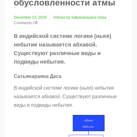
обусловленности атмы
December 23, 2020
Articles by Satyanarayana Dasa
Comments Off
on
Понимание
В индийской системе логики (ньяя)
природы
небытие называется абхавой.
небытия
и
Существуют различные виды и
его
подвиды небытия.
роли
в
обусловленности
Сатьянараяна Даса
атмы
В индийской системе логики (ньяя) небытие
называется
абхавой
. Существуют различные
виды и подвиды небытия.