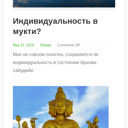
Индивидуальность в
мукти?
May 31, 2026
Общие
Comments Off
on
Мне не совсем понятно, сохраняется ли
Индивидуальность
в
индивидуальность в состоянии брахма-
мукти?
са̄йуджйи.