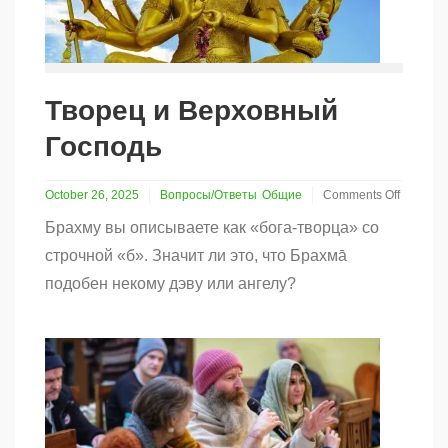
Творец и Верховный
Господь
October 26, 2025
Вопросы/Ответы
Общие
Comments Off
on
Брахму вы описываете как «бога-творца» со
Творец
и
строчной «б». Значит ли это, что Брахма̄
Верховный
подобен некому дэву или ангелу?
Господь