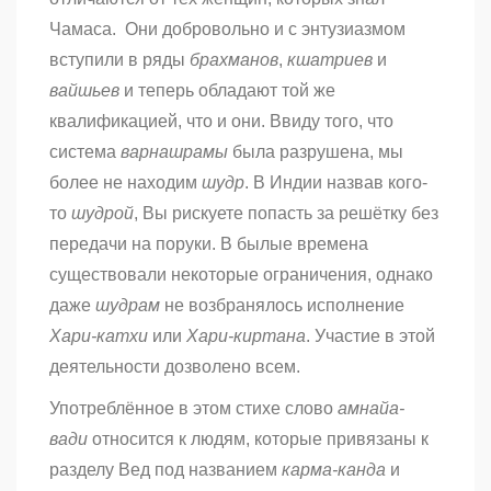
Чамаса. Они добровольно и с энтузиазмом
вступили в ряды
брахманов
,
кшатриев
и
вайшьев
и теперь обладают той же
квалификацией, что и они. Ввиду того, что
система
варнашрамы
была разрушена, мы
более не находим
шудр
. В Индии назвав кого-
то
шудрой
, Вы рискуете попасть за решётку без
передачи на поруки. В былые времена
существовали некоторые ограничения, однако
даже
шудрам
не возбранялось исполнение
Хари-катхи
или
Хари-киртана
. Участие в этой
деятельности дозволено всем.
Употреблённое в этом стихе слово
амнайа-
вади
относится к людям, которые привязаны к
разделу Вед под названием
карма-канда
и