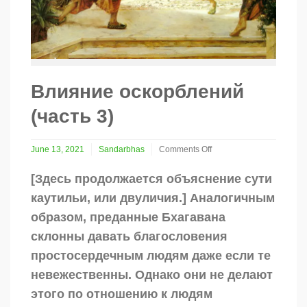
Влияние оскорблений
(часть 3)
June 13, 2021
Sandarbhas
Comments Off
on
Влияние
[Здесь продолжается объяснение сути
оскорблений
каутильи, или двуличия.] Аналогичным
(часть
3)
образом, преданные Бхагавана
склонны давать благословения
простосердечным людям даже если те
невежественны. Однако они не делают
этого по отношению к людям