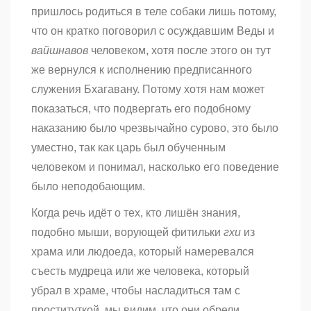
пришлось родиться в теле собаки лишь потому,
что он кратко поговорил с осуждавшим Веды и
вайшнавов
человеком, хотя после этого он тут
же вернулся к исполнению предписанного
служения Бхагавану. Потому хотя нам может
показаться, что подвергать его подобному
наказанию было чрезвычайно сурово, это было
уместно, так как царь был обученным
человеком и понимал, насколько его поведение
было неподобающим.
Когда речь идёт о тех, кто лишён знания,
подобно мыши, ворующей фитильки
гхи
из
храма или людоеда, который намеревался
съесть мудреца или же человека, который
убрал в храме, чтобы насладиться там с
проституткой, мы видим, что они обрели