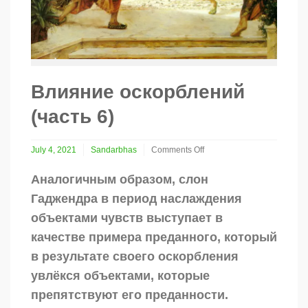
Влияние оскорблений
(часть 6)
July 4, 2021
Sandarbhas
Comments Off
on
Влияние
Аналогичным образом, слон
оскорблений
Гаджендра в период наслаждения
(часть
6)
объектами чувств выступает в
качестве примера преданного, который
в результате своего оскорбления
увлёкся объектами, которые
препятствуют его преданности.