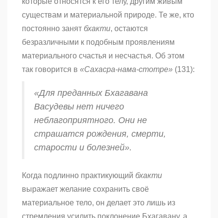
которые относятся к его телу, другим живым
существам и материальной природе. Те же, кто
постоянно занят
бхакти
, остаются
безразличными к подобным проявлениям
материального счастья и несчастья. Об этом
так говорится в
«Сахасра-нама-стотре»
(131):
«Для преданных Бхагавана
Васудевы нет ничего
неблагоприятного. Они не
страшатся рождения, смерти,
старости и болезней».
Когда подлинно практикующий
бхакти
выражает желание сохранить своё
материальное тело, он делает это лишь из
стремления усилить поклонение Бхагавану, а