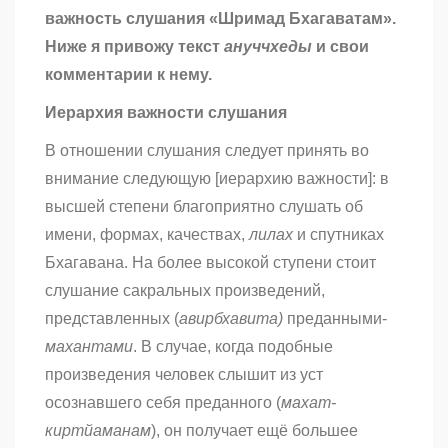
важность слушания «Шримад Бхагаватам».
Ниже я привожу текст
ануччхеды
и свои
комментарии к нему.
Иерархия важности слушания
В отношении слушания следует принять во
внимание следующую [иерархию важности]: в
высшей степени благоприятно слушать об
имени, формах, качествах,
лилах
и спутниках
Бхагавана. На более высокой ступени стоит
слушание сакральных произведений,
представленных (
авирбхавита)
преданными-
махантами
. В случае, когда подобные
произведения человек слышит из уст
осознавшего себя преданного (
махат-
киртйаманам
), он получает ещё большее