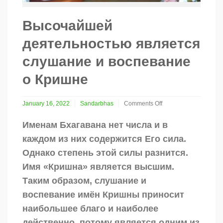
Высочайшей
деятельностью является
слушание и воспевание
о Кришне
January 16, 2022
Sandarbhas
Comments Off
on
Высочайшей
Именам Бхагавана нет числа и в
деятельностью
каждом из них содержится Его сила.
является
слушание
Однако степень этой силы разнится.
и
Имя «Кришна» является высшим.
воспевание
о
Таким образом, слушание и
Кришне
воспевание имён Кришны приносит
наибольшее благо и наиболее
действенно, потому является одним из