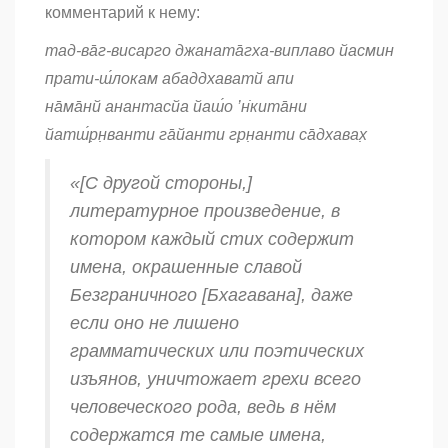
комментарий к нему:
тад-ва̄г-висарго джаната̄гха-виплаво йасмин
прати-ш́локам абаддхаватй апи
на̄ма̄нй анантасйа йаш́о ’н̇кита̄ни
йатш́р̣н̣ванти га̄йанти гр̣н̣анти са̄дхавах̣
«[С другой стороны,]
литературное произведение, в
котором каждый стих содержит
имена, окрашенные славой
Безграничного [Бхагавана], даже
если оно не лишено
грамматических или поэтических
изъянов, уничтожает грехи всего
человеческого рода, ведь в нём
содержатся те самые имена,