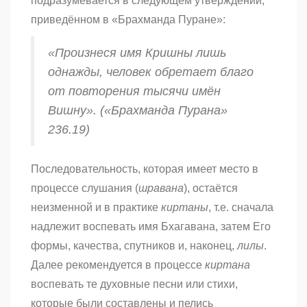
подразумевается в следующем утверждении,
приведённом в «Брахманда Пуране»:
«Произнеся имя Кришны лишь
однажды, человек обретает благо
от повторения тысячи имён
Вишну». («Брахманда Пурана»
236.19)
Последовательность, которая имеет место в
процессе слушания (
шравана
), остаётся
неизменной и в практике
киртаны
, т.е. сначала
надлежит воспевать имя Бхагавана, затем Его
формы, качества, спутников и, наконец,
лилы
.
Далее рекомендуется в процессе
киртана
воспевать те духовные песни или стихи,
которые были составлены и пелись