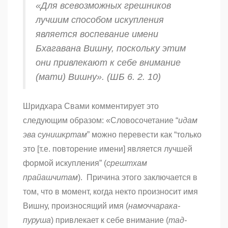
«Для всевозможных грешников
лучшим способом искупления
является воспевание имени
Бхагавана Вишну, поскольку этим
они привлекают к себе внимание
(
мати
) Вишну». (ШБ 6. 2. 10)
Шридхара Свами комментирует это
следующим образом: «Словосочетание “
идам
эва сунишкр̣там
” можно перевести как “только
это [т.е. повторение имени] является лучшей
формой искупления” (
срештхам
прайашчитам
). Причина этого заключается в
том, что в момент, когда некто произносит имя
Вишну, произносящий имя (
намоччарака-
пуруша
) привлекает к себе внимание (
тад-