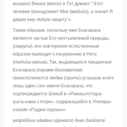
вишайа
) Вишну (
мати
) и Тот думает: “Этот
человек принадлежит Мне (
мадийа
), а значит Я
дарую ему любую защиту”».
Таким образом, поскольку имя Бхагавана
является частью Его неотъемлемой природы
(
сварупа
), его повторение естественным
образом приводит к погружению в Него
(
тадийа-авеша
). Так, выдающиеся преданные
Бхагавана (
парама-бхагаватам
)
преисполняются любви (
прити
) услышав всего
лишь один слог имени Бхагавана, что
подтверждается Шивой в «Рамаштоттара-
шата-нама-стотре», содержащейся в
Уттара-
кханде
«Падма-пураны».
ака̄ра̄дӣни на̄ма̄ни ш́р̣н̣вато деви джа̄йате