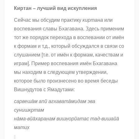
Киртан – лучший вид искупления
Сейчас мы обсудим практику
киртана
или
воспевания славы Бхагавана. Здесь применим
тот же порядок перехода в воспевании от имён
к формам и т.д., который обсуждался в связи со
слушанием [т.е. от имён к формам, качествам и
играм]. Пример воспевания имён Бхагавана
мы находим в следующем утверждении,
которое было произнесено во время беседы
Вишнудутов с Ямадутами:
сарвеша̄м апй агхавата̄мидам эва
сунишкр̣там
на̄ма-вйа̄харан̣ам̇ вишн̣орйатас тад-вишайа̄
матих̣