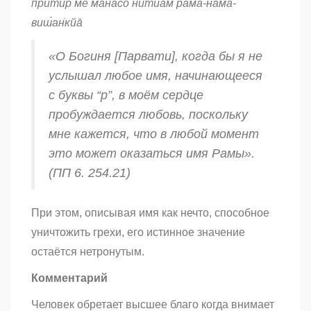
прӣтир ме манасо нитйам̇ ра̄ма-на̄ма-
виш́ан̇кйа̄
«О Богиня [Парвати], когда бы я не
услышал любое имя, начинающееся
с буквы “р”, в моём сердце
пробуждается любовь, поскольку
мне кажется, что в любой момент
это может оказаться имя Рамы».
(ПП 6. 254.21)
При этом, описывая имя как нечто, способное
уничтожить грехи, его истинное значение
остаётся нетронутым.
Комментарий
Человек обретает высшее благо когда внимает