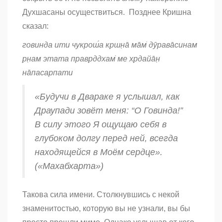
Духшасаны осуществиться. Позднее Кришна
сказал:
говинда ити чукрош́а кр̣шн̣а̄ ма̄м̇ дӯрава̄синам
р̣н̣ам этата правр̣ддхам̇ ме хр̣дайа̄н̣
на̄пасарпати
«Будучи в Двараке я услышал, как
Драупади зовёт меня: “О Говинда!”
В силу этого Я ощущаю себя в
глубоком долгу перед ней, всегда
находящейся в Моём сердце».
(«Махабхарта»)
Такова сила имени. Столкнувшись с некой
знаменитостью, которую вы не узнали, вы бы