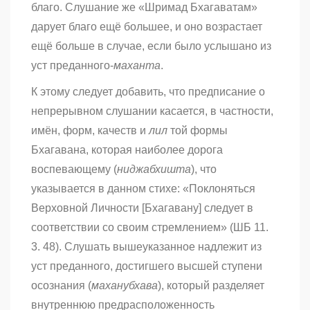
благо. Слушание же «Шримад Бхагаватам»
дарует благо ещё большее, и оно возрастает
ещё больше в случае, если было услышано из
уст преданного-
маханта
.
К этому следует добавить, что предписание о
непрерывном слушании касается, в частности,
имён, форм, качеств и
лил
той формы
Бхагавана, которая наиболее дорога
воспевающему (
ниджабхишта
), что
указывается в данном стихе: «Поклоняться
Верховной Личности [Бхагавану] следует в
соответствии со своим стремлением» (ШБ 11.
3. 48). Слушать вышеуказанное надлежит из
уст преданного, достигшего высшей ступени
осознания (
маханубхава
), который разделяет
внутреннюю предрасположенность