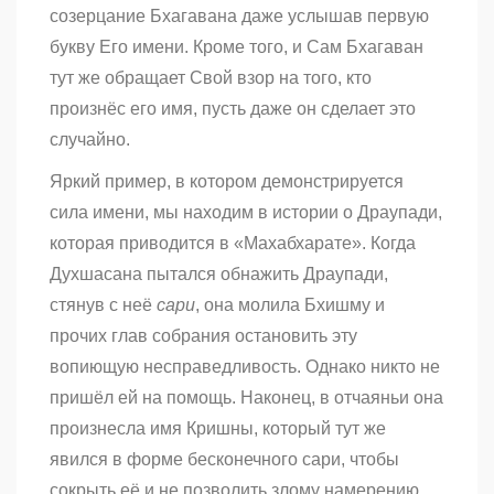
созерцание Бхагавана даже услышав первую
букву Его имени. Кроме того, и Сам Бхагаван
тут же обращает Свой взор на того, кто
произнёс его имя, пусть даже он сделает это
случайно.
Яркий пример, в котором демонстрируется
сила имени, мы находим в истории о Драупади,
которая приводится в «Махабхарате». Когда
Духшасана пытался обнажить Драупади,
стянув с неё
сари
, она молила Бхишму и
прочих глав собрания остановить эту
вопиющую несправедливость. Однако никто не
пришёл ей на помощь. Наконец, в отчаяньи она
произнесла имя Кришны, который тут же
явился в форме бесконечного сари, чтобы
сокрыть её и не позволить злому намерению