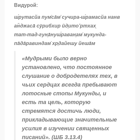
Видурой:
ш́рутасйа пум̇са̄м̇ сучира-ш́рамасйа нанв
ан̃джаса̄ сӯрибхир ӣд̣ито’ртхах̣
тат-тад-гун̣а̄нуш́раван̣ам̇ мукунда-
па̄да̄равиндам̇ хр̣дайешу йеша̄м
«Мудрыми было верно
установлено, что постоянное
слушание о добродетелях тех, в
чьих сердцах всегда пребывают
лотосные стопы Мукунды, и
есть та цель, которую
стремятся достичь люди,
прикладывающие значительные
усилия в изучении священных
писаний». (ШБ 3.13.4)