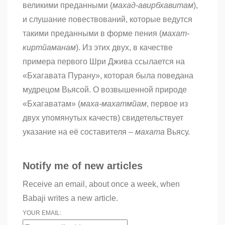
великими преданными (
махад-авирбхавитам
),
и слушание повествований, которые ведутся
такими преданными в форме пения (
махат-
киртйаманам
). Из этих двух, в качестве
примера первого Шри Джива ссылается на
«Бхагавата Пурану», которая была поведана
мудрецом Вьясой. О возвышенной природе
«Бхагаватам» (
маха-махатмйам
, первое из
двух упомянутых качеств) свидетельствует
указание на её составителя –
махата
Вьясу.
Notify me of new articles
Receive an email, about once a week, when
Babaji writes a new article.
YOUR EMAIL: