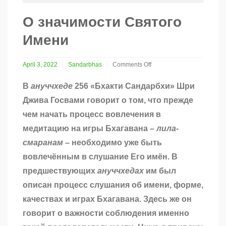
О значимости Святого
Имени
April 3, 2022
Sandarbhas
Comments Off
on
О
В
ануччхеде
256 «Бхакти Сандарбхи» Шри
значимости
Джива Госвами говорит о том, что прежде
Святого
Имени
чем начать процесс вовлечения в
медитацию на игры Бхагавана –
лила-
смаранам
– необходимо уже быть
вовлечённым в слушание Его имён. В
предшествующих
ануччхедах
им был
описан процесс слушания об имени, форме,
качествах и играх Бхагавана. Здесь же он
говорит о важности соблюдения именно