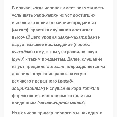
В случае, когда человек имеет возможность
услышать
хари-катху
из уст достигших
высокой степени осознания преданных
(
махат
), практика слушания достигает
высочайшего уровня (
маха-махатмйам
) и
дарует высшее наслаждение (
парама-
сукхадам
) тому, в ком уже развился вкус
(
ручи
) к таким предметам. Далее, слушание
из уст
преданных-
махат
подразделяется на
два вида: слушание рассказа из уст
великого преданного (
махад-
авирбхавитам
) и слушание
хари-катхи
в
форме пения, исполняемого великим
преданным (
махат-киртйаманам
).
Из их числа пример первого мы находим в