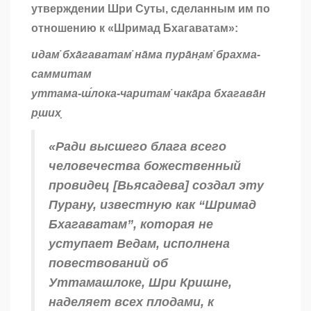
утверждении Шри Суты, сделанным им по
отношению к «Шримад Бхагаватам»:
идам̇ бха̄гаватам̇ на̄ма пура̄н̣ам̇ брахма-
саммитам
уттама-ш́лока-чаритам̇ чака̄ра бхагава̄н
р̣ших̣
«Ради высшего блага всего
человечества божественный
провидец [Вьясадева] создал эту
Пурану, известную как “Шримад
Бхагаватам”, которая не
уступает Ведам, исполнена
повествований об
Уттамашлоке, Шри Кришне,
наделяет всех плодами, к