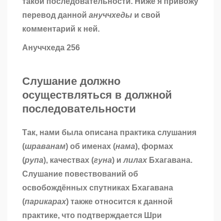
такой последовательности. Ниже я привожу
перевод данной
ануччхеды
и свой
комментарий к ней.
Ануччхеда 256
Слушание должно
осуществляться в должной
последовательности
Так, нами была описана практика слушания
(
шраванам
) об именах (
нама
), формах
(
рупа
), качествах (
гуна
) и
лилах
Бхагавана.
Слушание повествований об
освобождённых спутниках Бхагавана
(
парикарах
) также относится к данной
практике, что подтверждается Шри