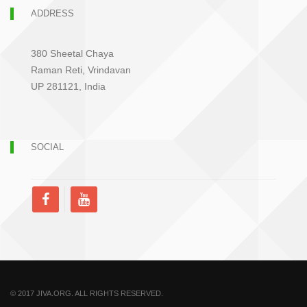
ADDRESS
380 Sheetal Chaya
Raman Reti, Vrindavan
UP 281121, India
SOCIAL
© 2017 JIVA.ORG. ALL RIGHTS RESERVED.