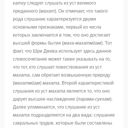
катху
следует слушать из уст великого
преданного (
махат
). Он отмечает, что такого
рода слушание характеризуется двумя
основными признаками, первый из числа
которых заключается в том, что оно достигает
высшей формы бытия (
маха-махатмйам
). Тот
факт, что Шри Джива использует здесь данное
словосочетание может также указывать на то,
что тот, кто слушает повествования из уст
махата
, сам обретает возвышенную природу
(
махатмйам
)
махата
. Второй характеристикой
слушания из уст
махата
является то, что оно
дарует высшее наслаждение (
парама-сукхам
).
Далее упоминается, что слушание из уст
махата
подразделяется на два вида: слушание
сакральных трудов, которые были составлены