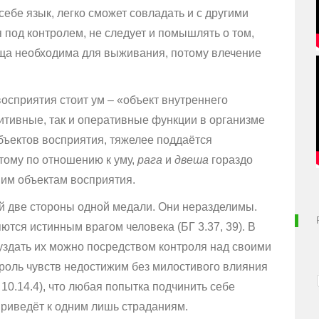
ь себе язык, легко сможет совладать и с другими
я под контролем, не следует и помышлять о том,
ища необходима для выживания, потому влечение
осприятия стоит ум – «объект внутреннего
итивные, так и оперативные функции в организме
объектов восприятия, тяжелее поддаётся
тому по отношению к уму,
рага
и
двеша
гораздо
им объектам восприятия.
й две стороны одной медали. Они неразделимы.
ются истинным врагом человека (БГ 3.37, 39). В
буздать их можно посредством контроля над своими
нтроль чувств недостижим без милостивого влияния
10.14.4), что любая попытка подчинить себе
риведёт к одним лишь страданиям.