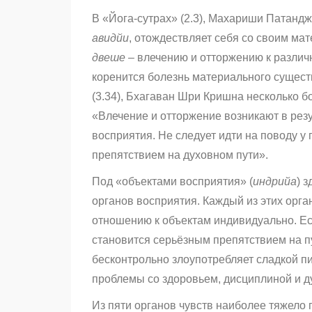
В «Йога-сутрах» (2.3), Махариши Патандж
авидйи
, отождествляет себя со своим ма
двеше
– влечению и отторжению к различ
коренится болезнь материального сущест
(3.34), Бхагаван Шри Кришна несколько б
«Влечение и отторжение возникают в рез
восприятия. Не следует идти на поводу у
препятствием на духовном пути».
Под «объектами восприятия» (
индрийа
) 
органов восприятия. Каждый из этих орг
отношению к объектам индивидуально. Есл
становится серьёзным препятствием на пу
бесконтрольно злоупотребляет сладкой п
проблемы со здоровьем, дисциплиной и д
Из пяти органов чувств наиболее тяжело 