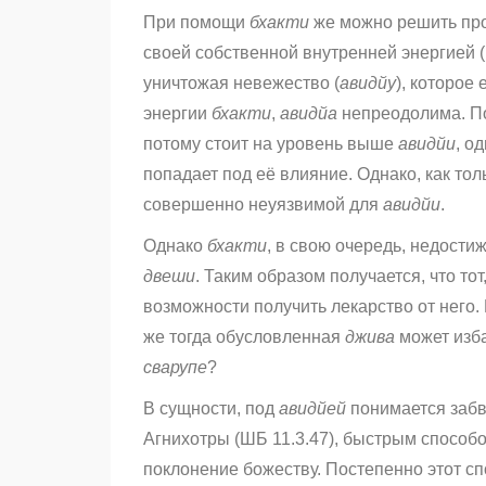
При помощи
бхакти
же можно решить пр
своей собственной внутренней энергией (
уничтожая невежество (
авидйу
), которое
энергии
бхакти
,
авидйа
непреодолима. П
потому стоит на уровень выше
авидйи
, о
попадает под её влияние. Однако, как то
совершенно неуязвимой для
авидйи
.
Однако
бхакти
, в свою очередь, недости
двеши
. Таким образом получается, что то
возможности получить лекарство от него
.
же тогда обусловленная
джива
может изб
сварупе
?
В сущности, под
авидйей
понимается забв
Агнихотры (ШБ 11.3.47), быстрым способ
поклонение божеству. Постепенно этот спо