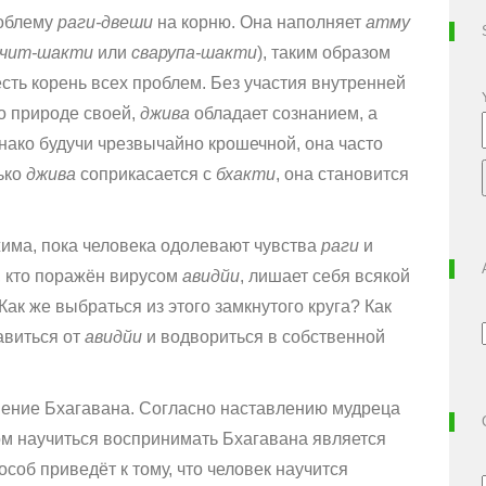
облему
раги-двеши
на корню. Она наполняет
атму
чит-шакти
или
сварупа-шакти
), таким образом
 есть корень всех проблем. Без участия внутренней
о природе своей,
джива
обладает сознанием, а
днако будучи чрезвычайно крошечной, она часто
лько
джива
соприкасается с
бхакти
, она становится
жима, пока человека одолевают чувства
раги
и
т, кто поражён вирусом
авидйи
, лишает себя всякой
Как же выбраться из этого замкнутого круга? Как
авиться от
авидйи
и водвориться в собственной
ение Бхагавана. Согласно наставлению мудреца
ом научиться воспринимать Бхагавана является
соб приведёт к тому, что человек научится