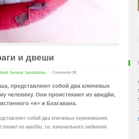
раги и двеши
hakti
General
Sandarbhas
Comments Off
on
Разрешение
еша, представляют собой два ключевых
вопроса
у человеку. Они проистекают из авидйи,
раги
и
 истинного «я» и Бхагавана.
двеши
редставляют собой два ключевых переживания,
стекают из
авидйи
, т.е. изначального забвения