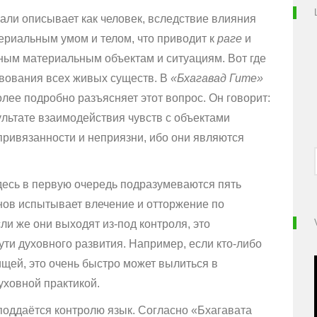
али описывает как человек, вследствие влияния
териальным умом и телом, что приводит к
раге
и
ным материальным объектам и ситуациям. Вот где
вования всех живых существ. В
«Бхагавад Гите»
олее подробно разъясняет этот вопрос. Он говорит:
ультате взаимодействия чувств с объектами
 привязанности и неприязни, ибо они являются
здесь в первую очередь подразумеваются пять
анов испытывает влечение и отторжение по
и же они выходят из-под контроля, это
ти духовного развития. Например, если кто-либо
ищей, это очень быстро может вылиться в
уховной практикой.
поддаётся контролю язык. Согласно «Бхагавата