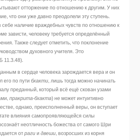
спытывают отторжение по отношению к другим. У них
е, что они уже давно преодолели эту ступень.
 в себе наличие враждебных чувств по отношению к
рме зависти, человеку требуется определённый
ения. Также следует отметить, что поклонение
ководством духовного учителя. Это
 11.3.48).
данным в сердце человека зарождается вера и он
ёл его по пути
бхакти
, лишь тогда можно начинать
алу преданный, который всё ещё скован узами
ами,
пракрита-бхакта
) не может интуитивно
естве, однако, преисполненный веры, он вступает
льтате влияния самопроявляющейся силы
осознаёт неотличность божества от самого Шри
ждается от
раги
и
двеши
, возросших из корня