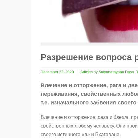
Разрешение вопроса 
December 23, 2020
Articles by Satyanarayana Dasa
B
Влечение и отторжение, рага и дв
переживания, свойственных любом
т.е. изначального забвения своего
Влечение и отторжение,
рага
и
двеша
, п
свойственных любому человеку. Они прои
своего истинного «я» и Бхагавана.