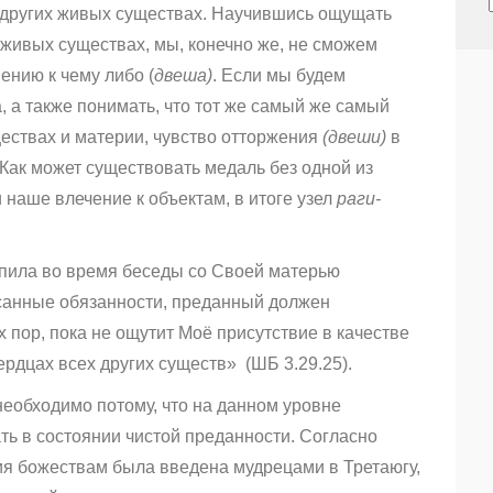
 других живых существах. Научившись ощущать
 живых существах, мы, конечно же, не сможем
ению к чему либо (
двеша)
. Если мы будем
 а также понимать, что тот же самый же самый
ществах и материи, чувство отторжения
(двеши)
в
 Как может существовать медаль без одной из
 наше влечение к объектам, в итоге узел
раги-
апила во время беседы со Своей матерью
исанные обязанности, преданный должен
х пор, пока не ощутит Моё присутствие в качестве
ердцах всех других существ»
(ШБ 3.29.25).
еобходимо потому, что на данном уровне
ть в состоянии чистой преданности. Согласно
я божествам была введена мудрецами в Третаюгу,