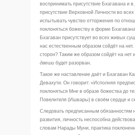
воспринимать присутствие Бхагавана и в
присутствие Верховной Личности во всех
испытывать чувство отторжения по отнош
поклоняться божеству в форме Бхагавана,
Бхагаван присутствует во всех живых су
нас естественным образом сойдёт на нет.
сторон? Таким же образом сойдёт на нет и
двеши
будет разорван.
Такое же наставление даёт и Бхагаван К
Девахути. Он говорит: «Исполняя предп
поклоняться Мне в образе божества до те
Повелителя (Ишвары) в своём сердце и с
Следовать предписанным обязанностям н
развития, личность неспособна действова
словам Нарады Муни, практика поклонени