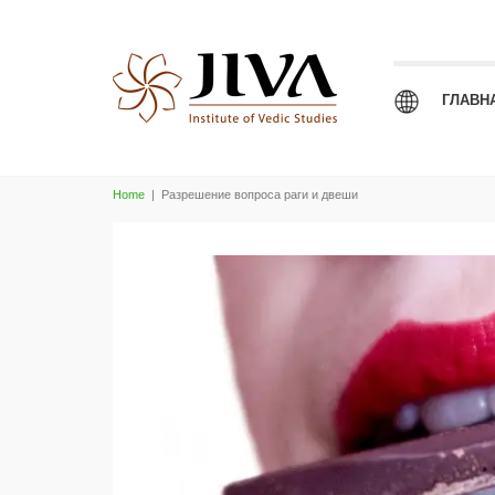
ГЛАВН
Home
|
Разрешение вопроса раги и двеши