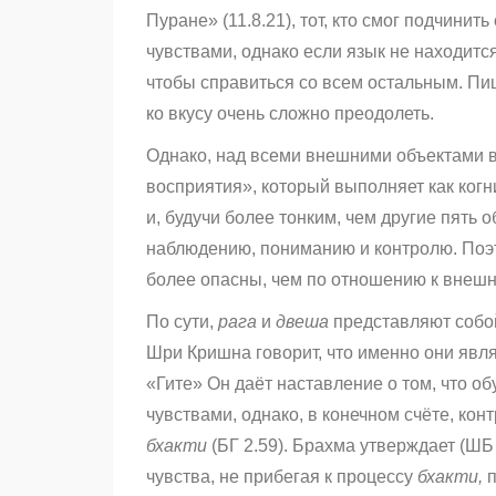
Пуране» (11.8.21), тот, кто смог подчинит
чувствами, однако если язык не находитс
чтобы справиться со всем остальным. П
ко вкусу очень сложно преодолеть.
Однако, над всеми внешними объектами в
восприятия», который выполняет как когн
и, будучи более тонким, чем другие пять 
наблюдению, пониманию и контролю. Поэ
более опасны, чем по отношению к внешн
По сути,
рага
и
двеша
представляют собо
Шри Кришна говорит, что именно они явля
«Гите» Он даёт наставление о том, что о
чувствами, однако, в конечном счёте, ко
бхакти
(БГ 2.59). Брахма утверждает (ШБ 
чувства, не прибегая к процессу
бхакти,
п