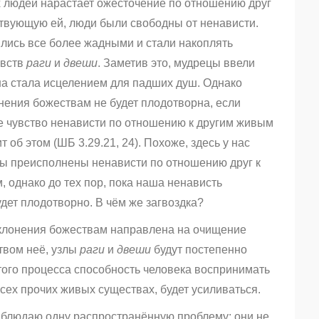
ах людей нарастает ожесточение по отношению друг
ествующую ей, люди были свободны от ненависти.
лись все более жадными и стали накоплять
увств
раги
и
двеши
. Заметив это, мудрецы ввели
на стала исцелением для падших душ. Однако
нения божествам не будет плодотворна, если
е чувство ненависти по отношению к другим живым
об этом (ШБ 3.29.21, 24). Похоже, здесь у нас
 мы преисполнены ненависти по отношению друг к
, однако до тех пор, пока наша ненависть
дет плодотворно. В чём же загвоздка?
оклонения божествам направлена на очищение
твом неё, узлы
раги
и
двеши
будут постепенно
того процесса способность человека воспринимать
всех прочих живых существах, будет усиливаться.
аблюдаю одну распространённую проблему: они не