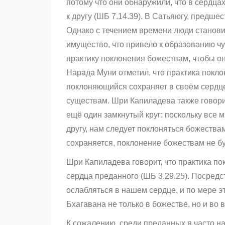
потому что они обнаружили, что в сердц
к другу (ШБ 7.14.39). В Сатьяюгу, предш
Однако с течением времени люди станови
имущество, что привело к образованию ч
практику поклонения божествам, чтобы о
Нарада Муни отметил, что практика покло
поклоняющийся сохраняет в своём сердц
существам. Шри Капиладева также говорит 
ещё один замкнутый круг: поскольку все
другу, нам следует поклоняться божествам
сохраняется, поклонение божествам не бу
Шри Капиладева говорит, что практика п
сердца преданного (ШБ 3.29.25). Посредс
ослабляться в нашем сердце, и по мере э
Бхагавана не только в божестве, но и во 
К сожалению, среди преданных я часто н