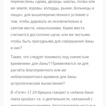
перечислены «дома, дворцы, школы, почва или
же земля, коровы, колодцы, рынки, больницы и
пища»; для вышеперечисленного условие о
том, чтобы даровать их исключительно в
святом месте, невыполнимо. Какие места
считаются достаточно
шуча
,
или же чистыми,
чтобы быть пригодными для совершения
даны
в них?
Также, что следует понимать под «нечистым
временем» для
даны
? Применяются ли для
расчёта благоприятного или же
неблагоприятного времени для
даны
астрологические вычисления?
В «Гите» 17.24 Кришна говорит о «
яджна-дана-
тапа крийах
» т.е. о деятельности, связанной с
жертвоприношениями, благотворительностью и