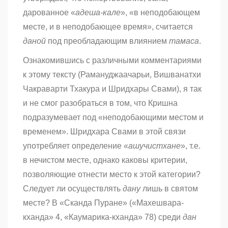
дарованное «
адеша-кале
», «в неподобающем
месте, и в неподобающее время», считается
даной
под преобладающим влиянием
тамаса
.
Ознакомившись с различными комментариями
к этому тексту (Рамануджаачарьи, Вишванатхи
Чакраварти Тхакура и Шридхары Свами), я так
и не смог разобраться в том, что Кришна
подразумевает под «неподобающими местом и
временем». Шридхара Свами в этой связи
употребляет определение «
ашучистхане
», т.е.
в нечистом месте, однако каковы критерии,
позволяющие отнести место к этой категории?
Следует ли осуществлять
дану
лишь в святом
месте? В «Сканда Пуране»
(«Махешвара-
кханда» 4, «Каумарика-кханда»
78) среди
дан