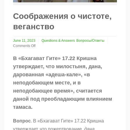
Соображения о чистоте,
веганство
June 11, 2023
Questions & Answers
Вопросы/Ответы
Comments Off
on
Соображения
В «Бхагават Гите» 17.22 Кришна
о
утверждает, что милостыня, дана,
чистоте,
веганство
дарованная «адеша-кале», «в
неподобающем месте, и в
неподобающее время», считается
даной под преобладающим влиянием
тамаса.
Вопрос
. В «Бхагават Гите» 17.22 Кришна
утверждает, что пожертвование,
дана
,