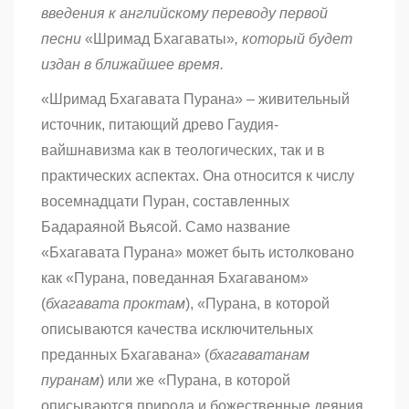
введения к английскому переводу первой
песни
«Шримад Бхагаваты»
, который будет
издан в ближайшее время.
«Шримад Бхагавата Пурана» – живительный
источник, питающий древо Гаудия-
вайшнавизма как в теологических, так и в
практических аспектах. Она относится к числу
восемнадцати Пуран, составленных
Бадараяной Вьясой. Само название
«Бхагавата Пурана» может быть истолковано
как «Пурана, поведанная Бхагаваном»
(
бхагавата проктам
), «Пурана, в которой
описываются качества исключительных
преданных Бхагавана» (
бхагаватанам
пуранам
) или же «Пурана, в которой
описываются природа и божественные деяния