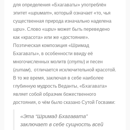
для определения «Бхагаваты» употреблён
эпитет «
шримат
», который означает «то, чья
существенная природа изначально наделена
шри
». Слово «
шри
» может быть переведено
как «красота» или же «достояние».
Поэтическая композиция «Шримад
Бхагаваты», в особенности ввиду её
многочисленных молитв (
стути
) и песен
(
гитам
), отличается исключительной красотой.
В то же время, заключая в себе наиболее
глубинную мудрость Веданты, «Бхагавата»
являет собой образчик божественного
достояния, о чём было сказано Сутой Госвами:
«Эта “Шримад Бхагавата”
заключает в себе сущность всей