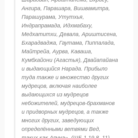
Ангира, Парашара, Вишвамитра,
Парашурама, Утутхья,
Индрапрамада, Идхмабаху,
Медхатитхи, Девала, Ариштисена,
Бхарадваджа, Гаутама, Пиппалада,
Майтрейа, Аурва, Каваша,
Кумбхайони (Агастья), Двайапайана
и выдающийся Нарада. Прибыло
туда также и множество других
мудрецов, включая наиболее
выдающихся из мудрецов
небожителей, мудрецов-
брахманов
и придворных мудрецов, а также
многих других, заведующих
определёнными ветвями Вед,
таких как Аруна». (ШБ 1.19.8–11)