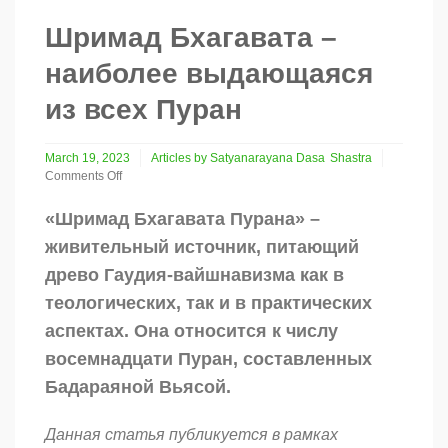
Шримад Бхагавата –
наиболее выдающаяся
из всех Пуран
March 19, 2023
Articles by Satyanarayana Dasa
Shastra
Comments Off
on
Шримад
«Шримад Бхагавата Пурана» –
Бхагавата
живительный источник, питающий
–
наиболее
древо Гаудия-вайшнавизма как в
выдающаяся
теологических, так и в практических
из
всех
аспектах. Она относится к числу
Пуран
восемнадцати Пуран, составленных
Бадараяной Вьясой.
Данная статья публикуется в рамках