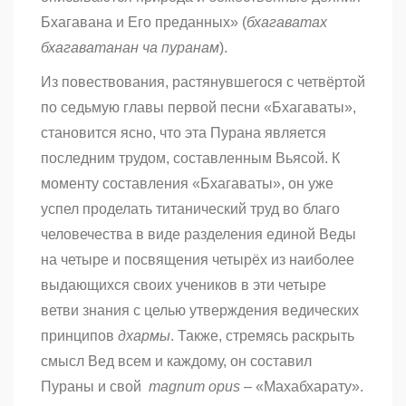
Бхагавана и Его преданных» (
бхагаватах
бхагаватанан ча
пуранам
).
Из повествования, растянувшегося с четвёртой
по седьмую главы первой песни «Бхагаваты»,
становится ясно, что эта Пурана является
последним трудом, составленным Вьясой. К
моменту составления «Бхагаваты», он уже
успел проделать титанический труд во благо
человечества в виде разделения единой Веды
на четыре и посвящения четырёх из наиболее
выдающихся своих учеников в эти четыре
ветви знания с целью утверждения ведических
принципов
дхармы
. Также, стремясь раскрыть
смысл Вед всем и каждому, он составил
Пураны и свой
magnum opus
– «Махабхарату».