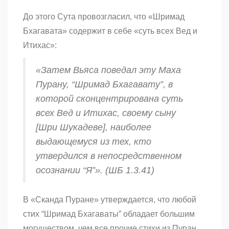
До этого Сута провозгласил, что «Шримад
Бхагавата» содержит в себе «суть всех Вед и
Итихас»:
«Затем Вьяса поведал эту Маха
Пурану, “Шримад Бхагавату”, в
которой сконцентрирована суть
всех Вед и Итихас, своему сыну
[Шри Шукадеве], наиболее
выдающемуся из тех, кто
утвердился в непосредственном
осознании “Я”». (ШБ 1.3.41)
В «Сканда Пуране» утверждается, что любой
стих “Шримад Бхагаваты” обладает большим
могуществом, чем все прочие стихи из Пуран