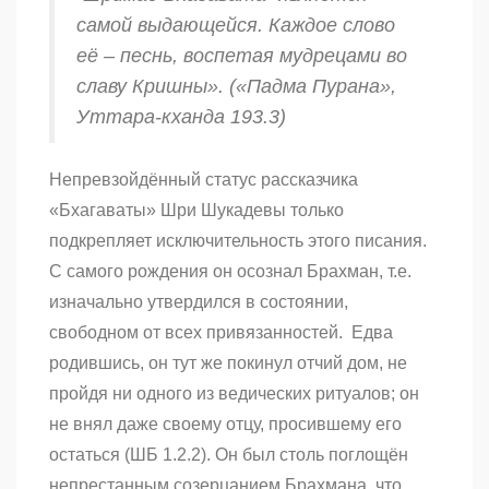
самой выдающейся. Каждое слово
её – песнь, воспетая мудрецами во
славу Кришны». («Падма Пурана»,
Уттара-кханда
193.3)
Непревзойдённый статус рассказчика
«Бхагаваты»
Шри Шукадевы только
подкрепляет исключительность этого писания.
С самого рождения он осознал Брахман, т.е.
изначально утвердился в состоянии,
свободном от всех привязанностей. Едва
родившись, он тут же покинул отчий дом, не
пройдя ни одного из ведических ритуалов; он
не внял даже своему отцу, просившему его
остаться (ШБ 1.2.2). Он был столь поглощён
непрестанным созерцанием Брахмана, что