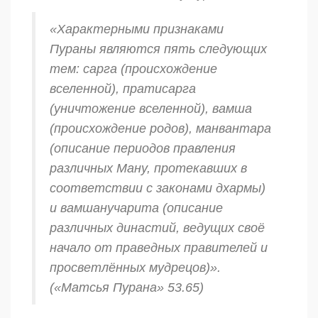
«Характерными признаками
Пураны являются пять следующих
тем:
сарга
(происхождение
вселенной),
пратисарга
(уничтожение вселенной),
вамша
(происхождение родов),
манвантара
(описание периодов правления
различных Ману, протекавших в
соответствии с законами
дхармы
)
и
вамшанучарита
(описание
различных династий, ведущих своё
начало от праведных правителей и
просветлённых мудрецов)».
(«Матсья Пурана» 53.65)