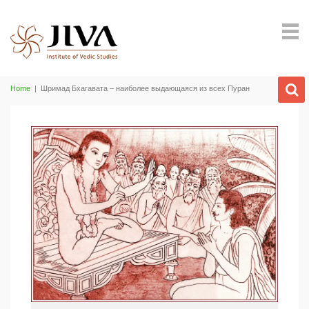
Home
|
Шримад Бхагавата – наиболее выдающаяся из всех Пуран