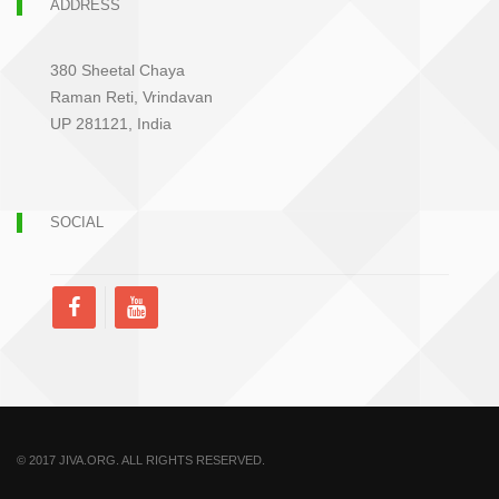
ADDRESS
380 Sheetal Chaya
Raman Reti, Vrindavan
UP 281121, India
SOCIAL
© 2017 JIVA.ORG. ALL RIGHTS RESERVED.