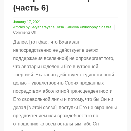
(часть 6)
January 17, 2021
Articles by Satyanarayana Dasa
Gaudiya Philosophy
Shastra
Comments Off
on
Далее, [тот факт, что Бхагаван
Бхагаван,
Его
непосредственно не действует в целях
милость
поддержания вселенной] не опровергает того,
и
страдания
что аватары наделены Его внутренней
в
материальном
энергией. Бхагаван действует с единственной
мире
целью – удовлетворить Своих преданных
(часть
6)
посредством абсолютной трансцендентности
Его своевольной лилы и потому, что бы Он ни
делал [в этой связи], поступки Его не окрашены
предпочтением или враждебностью по
отношению ко всем остальным, ибо Он