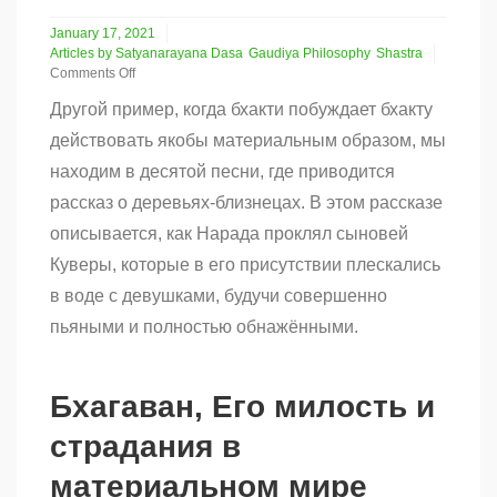
January 17, 2021
Articles by Satyanarayana Dasa
Gaudiya Philosophy
Shastra
Comments Off
on
Другой пример, когда бхакти побуждает бхакту
Бхагаван,
Его
действовать якобы материальным образом, мы
милость
находим в десятой песни, где приводится
и
страдания
рассказ о деревьях-близнецах. В этом рассказе
в
материальном
описывается, как Нарада проклял сыновей
мире
Куверы, которые в его присутствии плескались
(часть
5)
в воде с девушками, будучи совершенно
пьяными и полностью обнажёнными.
Бхагаван, Его милость и
страдания в
материальном мире