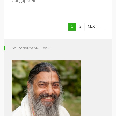
Сандарбхе».
1
2
NEXT →
SATYANARAYANA DASA