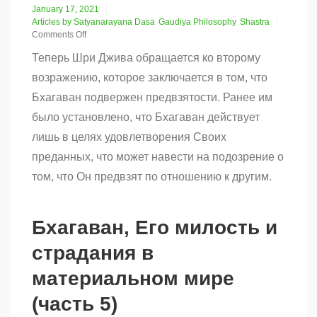
January 17, 2021
Articles by Satyanarayana Dasa
Gaudiya Philosophy
Shastra
Comments Off
on
Теперь Шри Джива обращается ко второму
Бхагаван,
Его
возражению, которое заключается в том, что
милость
Бхагаван подвержен предвзятости. Ранее им
и
страдания
было установлено, что Бхагаван действует
в
материальном
лишь в целях удовлетворения Своих
мире
преданных, что может навести на подозрение о
(часть
4)
том, что Он предвзят по отношению к другим.
Бхагаван, Его милость и
страдания в
материальном мире
(часть 5)