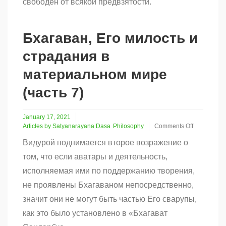
свободен от всякой предвзятости.
Бхагаван, Его милость и
страдания в
материальном мире
(часть 7)
January 17, 2021
Articles by Satyanarayana Dasa
Philosophy
Comments Off
on
Видурой поднимается второе возражение о
Бхагаван,
Его
том, что если аватары и деятельность,
милость
исполняемая ими по поддержанию творения,
и
страдания
не проявлены Бхагаваном непосредственно,
в
значит они не могут быть частью Его сварупы,
материальном
мире
как это было установлено в «Бхагават
(часть
7)