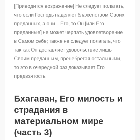
on
[Приводится возражение] Не следует полагать,
Бхагаван,
Его
что если Господь наделяет блаженством Своих
милость
преданных, а они – Его, то Он [или Его
и
страдания
преданные] не может черпать удовлетворение
в
материальном
в Самом себе; также не следует полагать, что
мире
так как Он доставляет удовольствие лишь
(часть
2)
Своим преданным, пренебрегая остальными,
то это в очередной раз доказывает Его
предвзятость.
Бхагаван, Его милость и
страдания в
материальном мире
(часть 3)