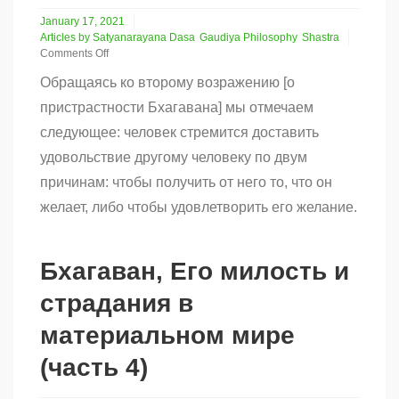
January 17, 2021
Articles by Satyanarayana Dasa
Gaudiya Philosophy
Shastra
Comments Off
on
Обращаясь ко второму возражению [о
Бхагаван,
Его
пристрастности Бхагавана] мы отмечаем
милость
следующее: человек стремится доставить
и
страдания
удовольствие другому человеку по двум
в
материальном
причинам: чтобы получить от него то, что он
мире
желает, либо чтобы удовлетворить его желание.
(часть
3)
Бхагаван, Его милость и
страдания в
материальном мире
(часть 4)