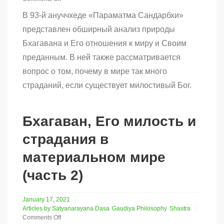
on
В 93-й ануччхеде «Параматма Сандарбхи»
Бхагаван,
Его
представлен обширный анализ природы
милость
Бхагавана и Его отношения к миру и Своим
и
страдания
преданным. В ней также рассматривается
в
материальном
вопрос о том, почему в мире так много
мире
страданий, если существует милостивый Бог.
(часть
1)
Бхагаван, Его милость и
страдания в
материальном мире
(часть 2)
January 17, 2021
Articles by Satyanarayana Dasa
Gaudiya Philosophy
Shastra
Comments Off