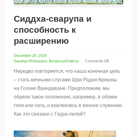
Сиддха-сварупа и
способность к
расширению
December 29, 2024
Gaudiya Philosophy
Вопросы/Ответы
Comments Off
on
Нередко повторяется, что наша конечная цель
Сиддха-
сварупа
– стать вечными слугами Шри Радхи-Кришны
и
на Голоке Вриндаване. Предположим, мы
способность
к
обрели такое положение, например, в облике
расширению
гопи или гопа, и вовлеклись в вечное служение.
Как это связано с Гаура-лилой?