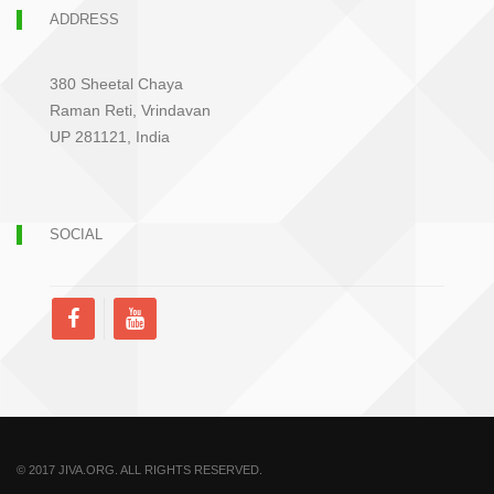
ADDRESS
380 Sheetal Chaya
Raman Reti, Vrindavan
UP 281121, India
SOCIAL
© 2017 JIVA.ORG. ALL RIGHTS RESERVED.