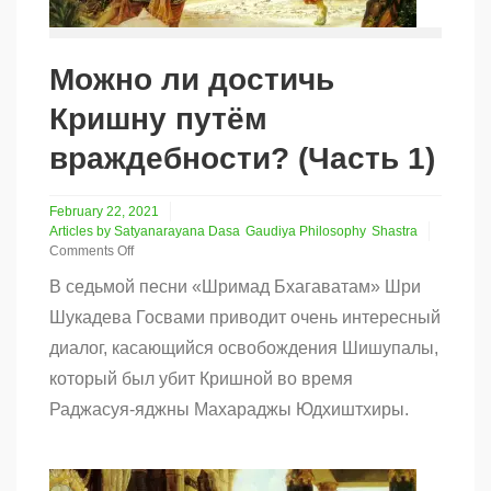
Можно ли достичь
Кришну путём
враждебности? (Часть 1)
February 22, 2021
Articles by Satyanarayana Dasa
Gaudiya Philosophy
Shastra
Comments Off
on
В седьмой песни «Шримад Бхагаватам» Шри
Можно
ли
Шукадева Госвами приводит очень интересный
достичь
диалог, касающийся освобождения Шишупалы,
Кришну
путём
который был убит Кришной во время
враждебности?
(Часть
Раджасуя-яджны Махараджы Юдхиштхиры.
1)