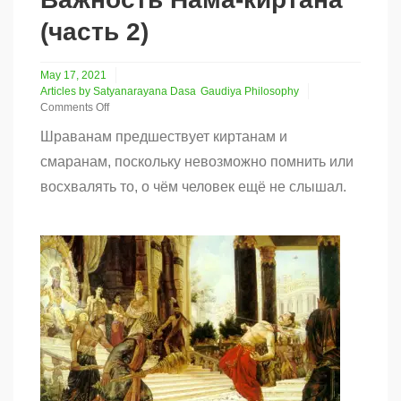
(часть 2)
May 17, 2021
Articles by Satyanarayana Dasa
Gaudiya Philosophy
Comments Off
on
Шраванам предшествует киртанам и
Важность
Нама-
смаранам, поскольку невозможно помнить или
киртана
восхвалять то, о чём человек ещё не слышал.
(часть
2)