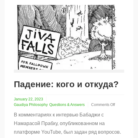
Падение: кого и откуда?
January 22, 2023
Gaudiya Philosophy
Questions & Answers
Comments Off
on
В комментариях к интервью Бабаджи с
Падение:
кого
Намарасой Прабху, опубликованном на
и
платформе YouTube, был задан ряд вопросов.
откуда?