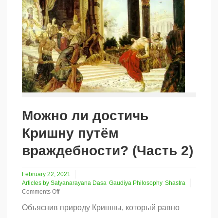
Можно ли достичь
Кришну путём
враждебности? (Часть 2)
February 22, 2021
Articles by Satyanarayana Dasa
Gaudiya Philosophy
Shastra
Comments Off
on
Объяснив природу Кришны, который равно
Можно
ли