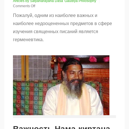
Articles by Satyanarayana Dasa
Gaudiya Philosophy
Comments Off
on
Пожалуй, одним из наиболее важных и
Молитвы
ребёнка
наиболее недооцененных предметов в сфере
во
изучения священных писаний является
чреве
матери
герменевтика.
Важность Нама-киртана