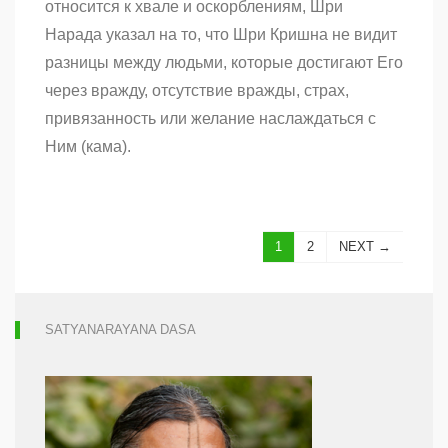
относится к хвале и оскорблениям, Шри
достичь
Нарада указал на то, что Шри Кришна не видит
Кришну
путём
разницы между людьми, которые достигают Его
враждебности?
(Часть
через вражду, отсутствие вражды, страх,
2)
привязанность или желание наслаждаться с
Ним (кама).
1
2
NEXT →
SATYANARAYANA DASA