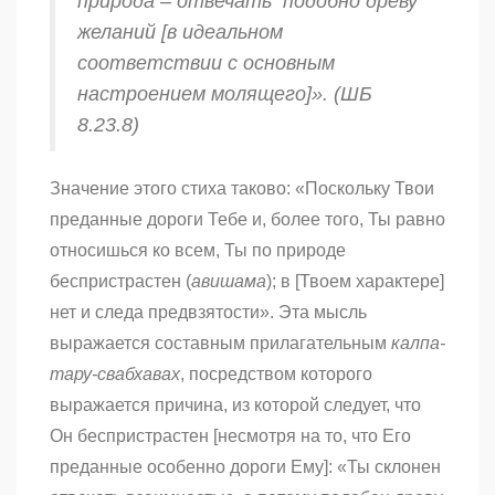
природа – отвечать подобно древу
желаний [в идеальном
соответствии с основным
настроением молящего]». (ШБ
8.23.8)
Значение этого стиха таково: «Поскольку Твои
преданные дороги Тебе и, более того, Ты равно
относишься ко всем, Ты по природе
беспристрастен (
авишама
); в [Твоем характере]
нет и следа предвзятости». Эта мысль
выражается составным прилагательным
калпа-
тару-свабхавах
, посредством которого
выражается причина, из которой следует, что
Он беспристрастен [несмотря на то, что Его
преданные особенно дороги Ему]: «Ты склонен