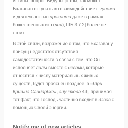
истины, вопрос Видуры [о том, как может
Бхагаван вступать во взаимодействие с
гунами
и деятельностью
пракрити
даже в рамках
божественных игр (
лил
), ШБ 3.7.2] более не
стоит.
В этой связи, возражение о том, что Бхагавану
присущ недостаток отсутствия
самодостаточности в связи с тем, что Он
исполняет
лилы
вместе с
девами
, которые
относятся к числу материальных живых
существ, будет прояснён позднее [в
«Шри
Кришна Сандарбхе»
,
ануччхеда
43], принимая
тот факт, что Господь частично входит в
дэвов
с
помощью Своей энергии.
Notify me of new articles