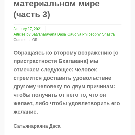
материальном мире
(часть 3)
January 17, 2021
Articles by Satyanarayana Dasa
Gaudiya Philosophy
Shastra
Comments Off
on
Бхагаван,
Обращаясь ко второму возражению [о
Его
пристрастности Бхагавана] мы
милость
и
отмечаем следующее: человек
страдания
стремится доставить удовольствие
в
материальном
другому человеку по двум причинам:
мире
(часть
чтобы получить от него то, что он
3)
желает, либо чтобы удовлетворить его
желание.
Сатьянараяна Даса