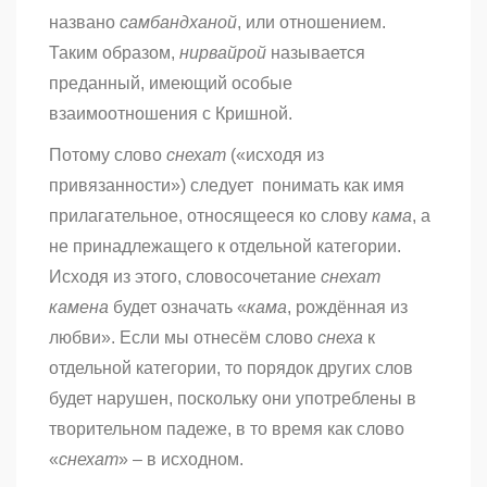
названо
самбандханой
, или отношением.
Таким образом,
нирвайрой
называется
преданный, имеющий особые
взаимоотношения с Кришной.
Потому слово
снехат
(«исходя из
привязанности») следует понимать как имя
прилагательное, относящееся ко слову
кама
, а
не принадлежащего к отдельной категории.
Исходя из этого, словосочетание
снехат
камена
будет означать «
кама
, рождённая из
любви». Если мы отнесём слово
снеха
к
отдельной категории, то порядок других слов
будет нарушен, поскольку они употреблены в
творительном падеже, в то время как слово
«
снехат
» – в исходном.