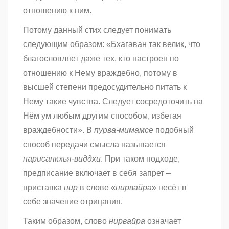
отношению к ним.
Потому данный стих следует понимать
следующим образом: «Бхагаван так велик, что
благословляет даже тех, кто настроен по
отношению к Нему враждебно, потому в
высшей степени предосудительно питать к
Нему такие чувства. Следует сосредоточить на
Нём ум любым другим способом, избегая
враждебности». В
пурва-мимамcе
подобный
способ передачи смысла называется
парисанкхья-виддхи
. При таком подходе,
предписание включает в себя запрет –
приставка
нир
в слове «
нирвайра
» несёт в
себе значение отрицания.
Таким образом, слово
нирвайра
означает