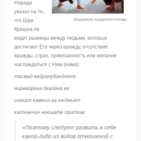
Нарада
указал на то,
Шишупала лишается головы
что Шри
Кришна не
видит разницы между людьми, которые
достигают Его через вражду, отсутствие
вражды, страх, привязанность или желание
наслаждаться с Ним (
кама
):
тасмад вайранубандхена
нирвайрена бхайена ва
снехат камена ва юнджьят
катханчин некшате притхак
«Поэтому следует развить в себе
какой-либо из видов отношений с