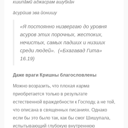
кшипа̄мй аджасрам аш́убха̄н
а̄сурӣшв эва йонишу
«Я постоянно низвергаю до уровня
асуров
этих порочных, жестоких,
нечистых, самых падших и низших
среди людей
». («
Бхагавад Гита»
16.19)
Даже враги Кришны благословлены
Можно возразить, что плохая
карма
приобретается только в результате
естественной враждебности к Господу, а не той,
что описана в священных писаниях. Однако
если бы это было так, как бы смог Шишупала,
испытывающий глубокую внутреннюю