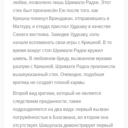
любви, позволено лишь Шримати Радхе. Этот
стих был произнесён Ею после того, как
Кришна покинул Вриндаван, отправившись в
Матхуру, и откуда прислал Уддхаву в качестве
Cвоего вестника. Завидев Уддхаву,
гопи
начали вспоминать свои игры с Кришной. В то
время вокруг стоп Шримати Радхи кружил
шмель. В любовном бреду, вызванном муками
разлуки с Кришной, Шримати Радха произнесла
вышеуказанный стих. Очевидно, подобная
критика не создаёт плохой
кармы
.
Второй вид критики, который не является
следствием преданности, также
подразделяется на два вида: первый вызван
погружённостью в Бхагавана, во втором она
отсутствует. Шишупала демонстрирует первый