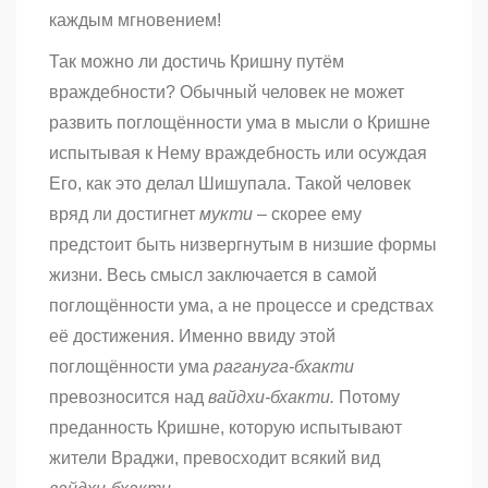
каждым мгновением!
Так можно ли достичь Кришну путём
враждебности? Обычный человек не может
развить поглощённости ума в мысли о Кришне
испытывая к Нему враждебность или осуждая
Его, как это делал Шишупала. Такой человек
вряд ли достигнет
мукти
– скорее ему
предстоит быть низвергнутым в низшие формы
жизни. Весь смысл заключается в самой
поглощённости ума, а не процессе и средствах
её достижения. Именно ввиду этой
поглощённости ума
рагануга-бхакти
превозносится над
вайдхи-бхакти.
Потому
преданность Кришне, которую испытывают
жители Враджи, превосходит всякий вид