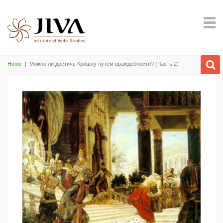
Home
|
Можно ли достичь Кришну путём враждебности? (Часть 2)