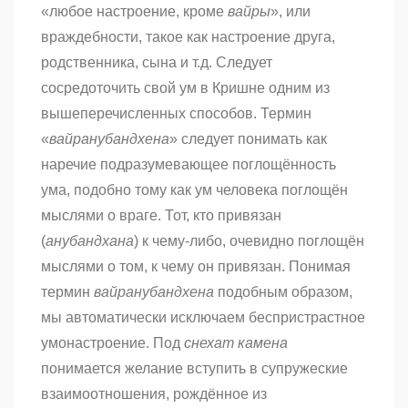
«любое настроение, кроме
вайры
», или
враждебности, такое как настроение друга,
родственника, сына и т.д. Следует
сосредоточить свой ум в Кришне одним из
вышеперечисленных способов. Термин
«
вайранубандхена
» следует понимать как
наречие подразумевающее поглощённость
ума, подобно тому как ум человека поглощён
мыслями о враге. Тот, кто привязан
(
анубандхана
) к чему-либо, очевидно поглощён
мыслями о том, к чему он привязан. Понимая
термин
вайранубандхена
подобным образом,
мы автоматически исключаем беспристрастное
умонастроение. Под
снехат камена
понимается желание вступить в супружеские
взаимоотношения, рождённое из