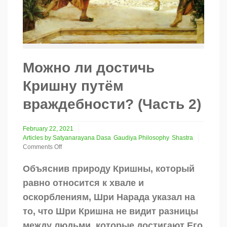
Можно ли достичь
Кришну путём
враждебности? (Часть 2)
February 22, 2021
Articles by Satyanarayana Dasa
Gaudiya Philosophy
Shastra
Comments Off
on
Можно
Объяснив природу Кришны, который
ли
равно относится к хвале и
достичь
Кришну
оскорблениям, Шри Нарада указал на
путём
то, что Шри Кришна не видит разницы
враждебности?
(Часть
между людьми, которые достигают Его