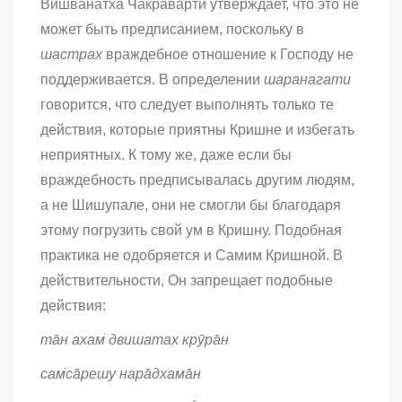
Вишванатха Чакраварти утверждает, что это не
может быть предписанием, поскольку в
шастрах
враждебное отношение к Господу не
поддерживается. В определении
шаранагати
говорится, что следует выполнять только те
действия, которые приятны Кришне и избегать
неприятных. К тому же, даже если бы
враждебность предписывалась другим людям,
а не Шишупале, они не смогли бы благодаря
этому погрузить свой ум в Кришну. Подобная
практика не одобряется и Самим Кришной. В
действительности, Он запрещает подобные
действия:
та̄н ахам̇ двишатах̣ крӯра̄н
сам̇са̄решу нара̄дхама̄н