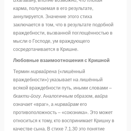
Бхагавану, вполне возможно, что плохая
карма
, получаемая в его результате,
аннулируется. Значение этого стиха
заключается в том, что в результате подобной
враждебности, вызванной поглощённостью в
мысли о Господе, ум враждующего
сосредотачивается в Кришне.
Любовные взаимоотношения с Кришной
Термин
нирвайрена
(«лишённый
враждебности») указывает на лишённый
всякой враждебности путь, иными словами –
бхакти-йогу
. Аналогичным образом,
вайра
означает «враг», а
нирвайрам
его
противоположность – «союзника». Это может
относиться к тому, кто воспринимает Кришну в
качестве сына. В стихе 7.1.30 это понятие