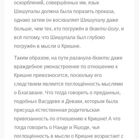
оскорблений, совершённых им, язык
Шишупалы должна была поразить проказа,
однако затем он восхваляет Шишупалу даже
больше, чем тех, кто погружён в
бхакти-йогу
, и
всё потому, что Шишупала был глубоко
погружён в мысли о Кришне.
Таким образом, на пути
рагануга-бхакти
даже
враждебное умонастроение по отношению к
Кришне превозносится, поскольку его
следствием является поглощённость мыслями
о Бхагаване. Что тогда говорить о преданных,
подобных Васудеве и Деваки, которым была
присуща естественная родительская
привязанность по отношению к Кришне! А что
тогда говорить о Нанде и Яшоде, чья
поглощённость в мысли о Кришне возрастает с